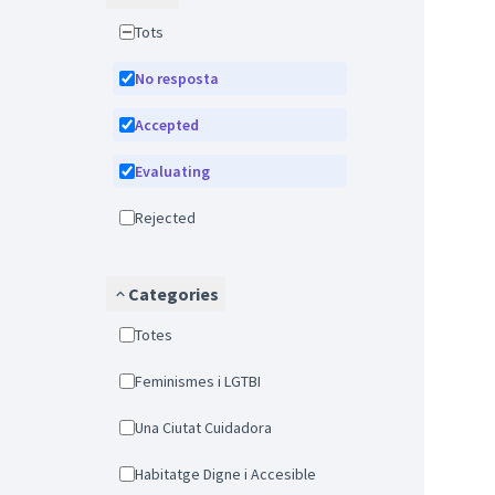
Tots
No resposta
Accepted
Evaluating
Rejected
Categories
Totes
Feminismes i LGTBI
Una Ciutat Cuidadora
Habitatge Digne i Accesible