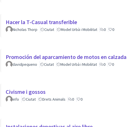
Hacer la T-Casual transferible
Nicholas Thorp
Ciutat
Model Urbà i Mobilitat
0
0
Promoción del aparcamiento de motos en calzada
davidpequeno
Ciutat
Model Urbà i Mobilitat
0
0
Civisme i gossos
info
Ciutat
Drets Animals
0
0
Instalaciones deportivas al aire libre