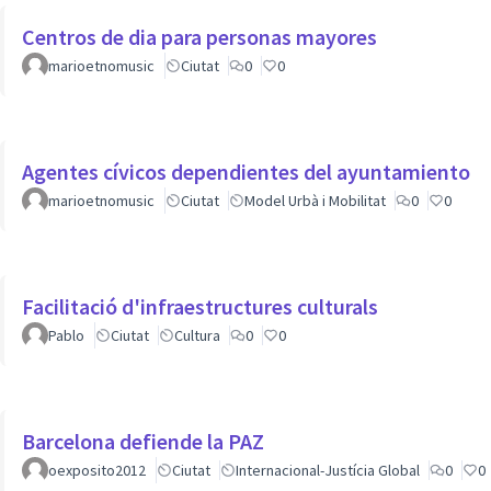
Centros de dia para personas mayores
marioetnomusic
Ciutat
0
0
Agentes cívicos dependientes del ayuntamiento
marioetnomusic
Ciutat
Model Urbà i Mobilitat
0
0
Facilitació d'infraestructures culturals
Pablo
Ciutat
Cultura
0
0
Barcelona defiende la PAZ
oexposito2012
Ciutat
Internacional-Justícia Global
0
0