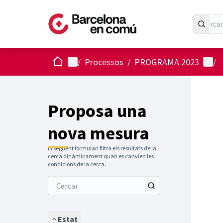
Inici
Menú principal
Menú 
/
Processos
/
PROGRAMA 2023
/
Proposa una
nova mesura
El següent formulari filtra els resultats de la
cerca dinàmicament quan es canvien les
condicions de la cerca.
Estat