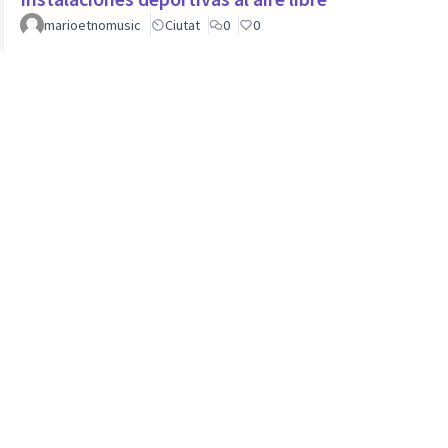
marioetnomusic
Ciutat
0
0