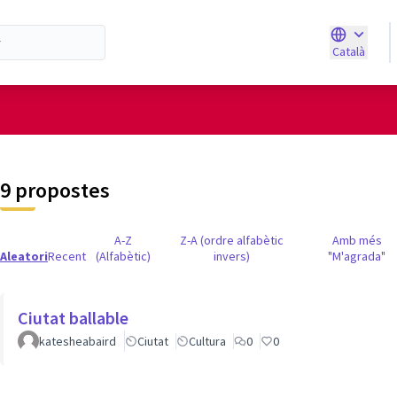
Català
Triar la ll
d'usuari
9 propostes
A-Z
Z-A (ordre alfabètic
Amb més
Aleatori
Recent
(Alfabètic)
invers)
"M'agrada"
Ciutat ballable
katesheabaird
Ciutat
Cultura
0
0