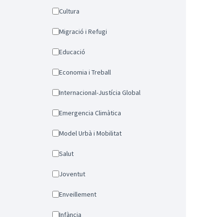
Cultura
Migració i Refugi
Educació
Economia i Treball
Internacional-Justícia Global
Emergencia Climàtica
Model Urbà i Mobilitat
Salut
Joventut
Enveillement
Infància