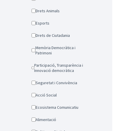
Drets Animals
Esports
Drets de Ciutadania
Memòria Democràtica i
Patrimoni
Participació, Transparència i
Innovació democràtica
Seguretat i Convivència
Acció Social
Ecosistema Comunicatiu
Alimentació