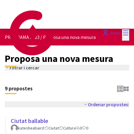
Menú
Entra
Menú 
PROGRAMA 2023
/
Proposa una nova mesura
Proposa una nova mesura
Filtrar i cercar
9 propostes
Ordenar propostes:
Ciutat ballable
katesheabaird
Ciutat
Cultura
0
0