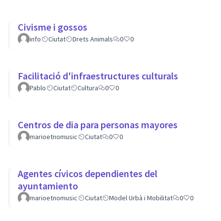
Civisme i gossos
info
Ciutat
Drets Animals
0
0
Facilitació d'infraestructures culturals
Pablo
Ciutat
Cultura
0
0
Centros de dia para personas mayores
marioetnomusic
Ciutat
0
0
Agentes cívicos dependientes del
ayuntamiento
marioetnomusic
Ciutat
Model Urbà i Mobilitat
0
0