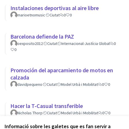
Instalaciones deportivas al aire libre
marioetnomusic
Ciutat
0
0
Barcelona defiende la PAZ
oexposito2012
Ciutat
Internacional-Justícia Global
0
0
Promoción del aparcamiento de motos en
calzada
davidpequeno
Ciutat
Model Urbà i Mobilitat
0
0
Hacer la T-Casual transferible
Nicholas Thorp
Ciutat
Model Urbà i Mobilitat
0
0
Informació sobre les galetes que es fan servir a