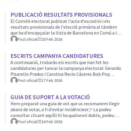
llista municipal de Barcelona en Comú al 2027. Gerardo
Pisarello Prados i Carolina Recio Cáceres: 1046 vots Bob
PUBLICACIÓ RESULTATS PROVISIONALS
Pop (Roberto Enríquez) i Mar Trallero Cordero: 412 vots
En blanc: 67 vots Aquí es pot consultar la proclamació
El Comitè electoral publicat l'acta d'escrutini i els
definitiva dels resultats.
resultats provisionals de l'elecció primària al tàndem
que ha d'encapçalar la llista de Barcelona en Comú a les
municipals de 2027.Els resultats han estat els següents:
Post oficial
20 Feb 2026
Tàndem Gerardo Pisarello Prados i Carolina Recio
Cáceres: 1046 vots. Tàndem Bob Pop (Roberto
ESCRITS CAMPANYA CANDIDATURES
Enríquez) i Mar Trallero Cordero: 412 vots En blanc: 67
vots Aquí pots consultar l'acta d'escrutini i proclamació
A continuació, trobaràs els escrits que han fet les
provisional de resultats. El període d'al·legació dels
candidatures per tancar la campanya electoral: Gerardo
resultats que està …
Pisarello Prados i Carolina Recio Cáceres Bob Pop
(Roberto Enríquez) i Mar Trallero Cordero
Post oficial
17 Feb 2026
GUIA DE SUPORT A LA VOTACIÓ
Hem preparat una guia de vot que us recomanem llegir
abans de votar, a fi d'evitar incidències👉 La podeu
consultar clicant aquíSi hi ha qualsevol dubte, podeu
escriure a organitzacio@bcnencomu.cat o a
Post oficial
16 Feb 2026
cens@bcnencomu.catLes persones amb dret a vot