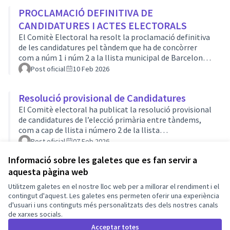
haureu rebut un correu el número personal que haureu
PROCLAMACIÓ DEFINITIVA DE
d'utilitzar com a contrasenya a la votació. ÉS MOLT
IMPORTANT!!! Si no ho heu rebut, contacteu amb
CANDIDATURES I ACTES ELECTORALS
cens@bcnencomu.cat
El Comitè Electoral ha resolt la proclamació definitiva
de les candidatures pel tàndem que ha de concòrrer
com a núm 1 i núm 2 a la llista municipal de Barcelona
en Comú al 2027.Les candidatures son: Bob Pop
Post oficial
10 Feb 2026
(Roberto Enríquez) / Mar Trallero Cordero Gerardo
Pisarello Prados / Carolina Recio Cáceres També ha
Resolució provisional de Candidatures
publicat els actes de campanya, sent els següents:-
Tàndem Bob Pop (Roberto Enríquez) i Mar Trallero
El Comitè electoral ha publicat la resolució provisional
Cordero: Dimecres 11 de febrer a les 18:30h, acte a la seu
de candidatures de l’elecció primària entre tàndems,
principal de Barcelona en Comú (Ma…
com a cap de llista i número 2 de la llista
electoral.Resolent le següents tàndems: Bob Pop
Post oficial
07 Feb 2026
(Roberto Enríquez) / Mar Trallero Cordero Gerardo
Informació sobre les galetes que es fan servir a
Pisarello Prados / Carolina Recio Cáceres El termini per
aquesta pàgina web
a la presentació d’al·legacions a la proclamació
Termes i condicions d'ús
provisional de lescandidatures queda establert del 8 al 9
Utilitzem galetes en el nostre lloc web per a millorar el rendiment i el
Configuració de les galetes
de febrer i es poden presentar a través delcorreu
Barcelona En Comú a X
Barcelona En Comú a Facebook
Barcelona En Comú a Instagram
Barcelona En Comú a YouTube
contingut d'aquest. Les galetes ens permeten oferir una experiència
eleccions_llista2027@bcnencomu.catLa …
d'usuari i uns continguts més personalitzats des dels nostres canals
(Enllaç extern)
(Enllaç extern)
(Enllaç extern)
(Enllaç extern)
de xarxes socials.
Català
Triar la llengua
Elegir el idioma
Acceptar totes