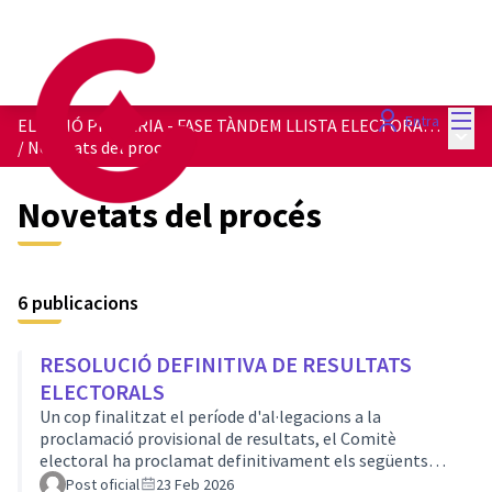
Menú
Entra
ELECCIÓ PRIMÀRIA - FASE TÀNDEM LLISTA ELECTORAL 2027
Menú 
/
Novetats del procés
Novetats del procés
6 publicacions
RESOLUCIÓ DEFINITIVA DE RESULTATS
ELECTORALS
Un cop finalitzat el període d'al·legacions a la
proclamació provisional de resultats, el Comitè
electoral ha proclamat definitivament els següents
resultats de la votació al tàndem que ha d'encapçalar la
Post oficial
23 Feb 2026