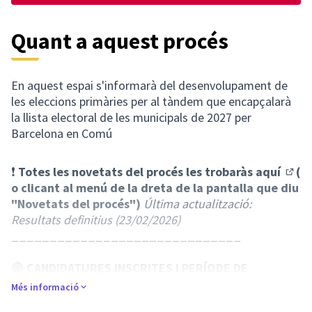
Quant a aquest procés
En aquest espai s'informarà del desenvolupament de
les eleccions primàries per al tàndem que encapçalarà
la llista electoral de les municipals de 2027 per
Barcelona en Comú
❗
Totes les novetats del procés
les trobaràs aquí
(
(Obri
o clicant al menú de la dreta de la pantalla que diu
"Novetats del procés")
Última actualització:
Resultats definitius (23/02/2026)
______________________________
🔴
CANDIDATURES INSCRITES
I PERÍODE DE
RECOLLIDA D'AVALS I FORMALITZACIÓ DE LES
Més informació
CANDIDATURES
🔴