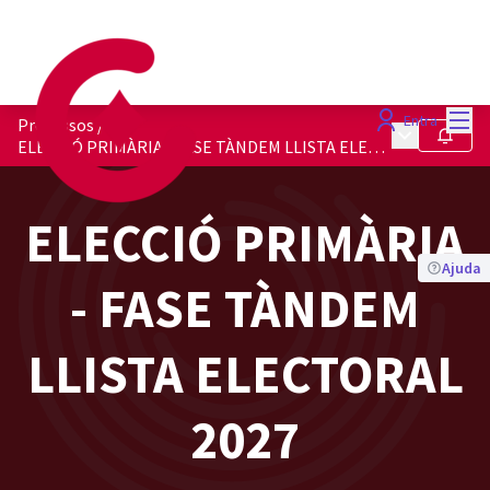
Menú
Entra
Processos
/
Menú princip
Seguir
ELECCIÓ PRIMÀRIA - FASE TÀNDEM LLISTA ELECTORAL 2027
ELECCIÓ PRIMÀRIA
Ajuda
- FASE TÀNDEM
LLISTA ELECTORAL
2027