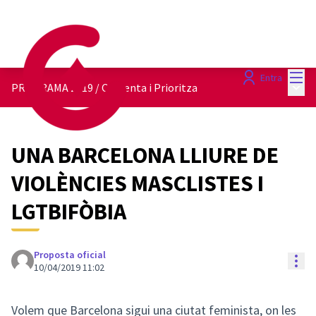
Menú
Entra
Menú 
PROGRAMA 2019
/
Comenta i Prioritza
UNA BARCELONA LLIURE DE
VIOLÈNCIES MASCLISTES I
LGTBIFÒBIA
Proposta oficial
Con
10/04/2019 11:02
Volem que Barcelona sigui una ciutat feminista, on les