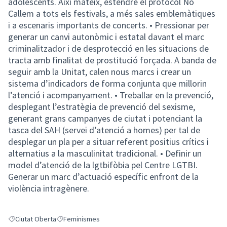
adolescents. Així mateix, estendre el protocol No
Callem a tots els festivals, a més sales emblemàtiques
i a escenaris importants de concerts. • Pressionar per
generar un canvi autonòmic i estatal davant el marc
criminalitzador i de desprotecció en les situacions de
tracta amb finalitat de prostitució forçada. A banda de
seguir amb la Unitat, calen nous marcs i crear un
sistema d’indicadors de forma conjunta que millorin
l’atenció i acompanyament. • Treballar en la prevenció,
desplegant l’estratègia de prevenció del sexisme,
generant grans campanyes de ciutat i potenciant la
tasca del SAH (servei d’atenció a homes) per tal de
desplegar un pla per a situar referent positius crítics i
alternatius a la masculinitat tradicional. • Definir un
model d’atenció de la lgtbifòbia pel Centre LGTBI.
Generar un marc d’actuació específic enfront de la
violència intragènere.
Ciutat Oberta
Feminismes
Resultats en filtrar per: Ciutat Oberta
Resultats en filtrar per: Feminismes