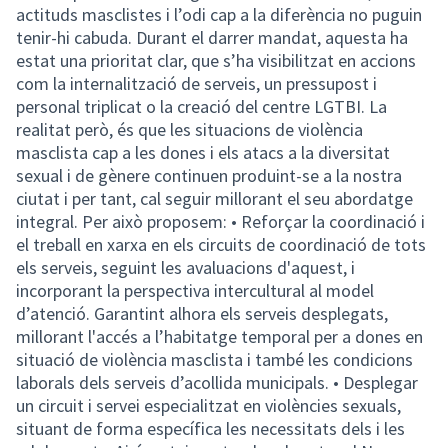
actituds masclistes i l’odi cap a la diferència no puguin
tenir-hi cabuda. Durant el darrer mandat, aquesta ha
estat una prioritat clar, que s’ha visibilitzat en accions
com la internalització de serveis, un pressupost i
personal triplicat o la creació del centre LGTBI. La
realitat però, és que les situacions de violència
masclista cap a les dones i els atacs a la diversitat
sexual i de gènere continuen produint-se a la nostra
ciutat i per tant, cal seguir millorant el seu abordatge
integral. Per això proposem: • Reforçar la coordinació i
el treball en xarxa en els circuits de coordinació de tots
els serveis, seguint les avaluacions d'aquest, i
incorporant la perspectiva intercultural al model
d’atenció. Garantint alhora els serveis desplegats,
millorant l'accés a l’habitatge temporal per a dones en
situació de violència masclista i també les condicions
laborals dels serveis d’acollida municipals. • Desplegar
un circuit i servei especialitzat en violències sexuals,
situant de forma específica les necessitats dels i les