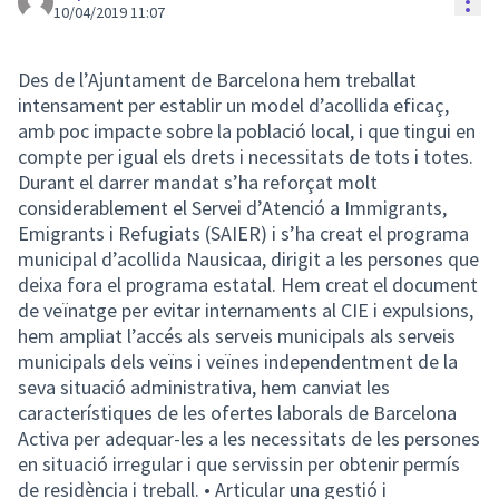
Con
10/04/2019 11:07
Des de l’Ajuntament de Barcelona hem treballat
intensament per establir un model d’acollida eficaç,
amb poc impacte sobre la població local, i que tingui en
compte per igual els drets i necessitats de tots i totes.
Durant el darrer mandat s’ha reforçat molt
considerablement el Servei d’Atenció a Immigrants,
Emigrants i Refugiats (SAIER) i s’ha creat el programa
municipal d’acollida Nausicaa, dirigit a les persones que
deixa fora el programa estatal. Hem creat el document
de veïnatge per evitar internaments al CIE i expulsions,
hem ampliat l’accés als serveis municipals als serveis
municipals dels veïns i veïnes independentment de la
seva situació administrativa, hem canviat les
característiques de les ofertes laborals de Barcelona
Activa per adequar-les a les necessitats de les persones
en situació irregular i que servissin per obtenir permís
de residència i treball. • Articular una gestió i