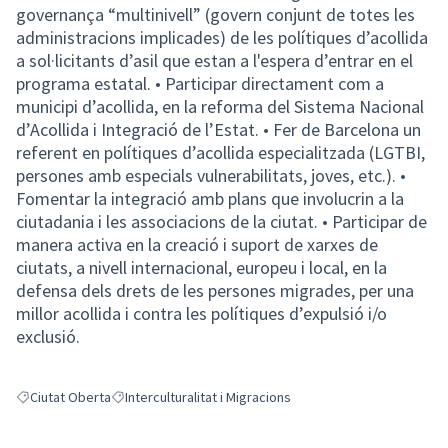
governança “multinivell” (govern conjunt de totes les
administracions implicades) de les polítiques d’acollida
a sol·licitants d’asil que estan a l'espera d’entrar en el
programa estatal. • Participar directament com a
municipi d’acollida, en la reforma del Sistema Nacional
d’Acollida i Integració de l’Estat. • Fer de Barcelona un
referent en polítiques d’acollida especialitzada (LGTBI,
persones amb especials vulnerabilitats, joves, etc.). •
Fomentar la integració amb plans que involucrin a la
ciutadania i les associacions de la ciutat. • Participar de
manera activa en la creació i suport de xarxes de
ciutats, a nivell internacional, europeu i local, en la
defensa dels drets de les persones migrades, per una
millor acollida i contra les polítiques d’expulsió i/o
exclusió.
Ciutat Oberta
Interculturalitat i Migracions
Resultats en filtrar per: Ciutat Oberta
Resultats en filtrar per: Interculturalitat i Migracions