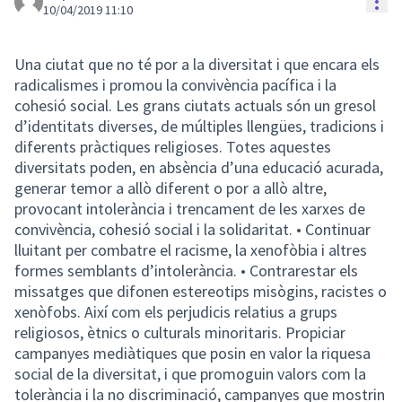
Con
10/04/2019 11:10
Una ciutat que no té por a la diversitat i que encara els
radicalismes i promou la convivència pacífica i la
cohesió social. Les grans ciutats actuals són un gresol
d’identitats diverses, de múltiples llengües, tradicions i
diferents pràctiques religioses. Totes aquestes
diversitats poden, en absència d’una educació acurada,
generar temor a allò diferent o por a allò altre,
provocant intolerància i trencament de les xarxes de
convivència, cohesió social i la solidaritat. • Continuar
lluitant per combatre el racisme, la xenofòbia i altres
formes semblants d’intolerància. • Contrarestar els
missatges que difonen estereotips misògins, racistes o
xenòfobs. Així com els perjudicis relatius a grups
religiosos, ètnics o culturals minoritaris. Propiciar
campanyes mediàtiques que posin en valor la riquesa
social de la diversitat, i que promoguin valors com la
tolerància i la no discriminació, campanyes que mostrin