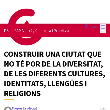
Menú
Entra
Menú 
PROGRAMA 2019
/
Comenta i Prioritza
CONSTRUIR UNA CIUTAT QUE
NO TÉ POR DE LA DIVERSITAT,
DE LES DIFERENTS CULTURES,
IDENTITATS, LLENGÜES I
RELIGIONS
Proposta oficial