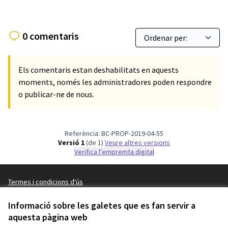
0 comentaris
Els comentaris estan deshabilitats en aquests
moments, només les administradores poden respondre
o publicar-ne de nous.
Referència: BC-PROP-2019-04-55
Versió 1
(de 1)
veure altres versions
Verifica l'empremta digital
Termes i condicions d'ús
Configuració de les galetes
Barcelona En Comú a X
Barcelona En Comú a Facebook
Barcelona En Comú a Instagram
Barcelona En Comú a YouTube
Informació sobre les galetes que es fan servir a
(Enllaç extern)
aquesta pàgina web
(Enllaç extern)
(Enllaç extern)
(Enllaç extern)
Català
Triar la llengua
Elegir el idioma