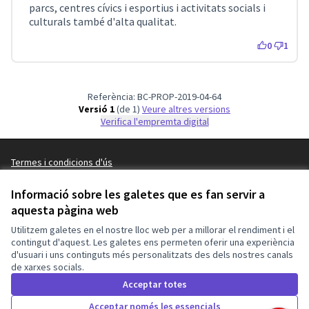
parcs, centres cívics i esportius i activitats socials i
culturals també d'alta qualitat.
0
1
Referència: BC-PROP-2019-04-64
Versió 1
(de 1)
veure altres versions
Verifica l'empremta digital
Termes i condicions d'ús
Configuració de les galetes
Barcelona En Comú a X
Barcelona En Comú a Facebook
Barcelona En Comú a Instagram
Barcelona En Comú a YouTube
Informació sobre les galetes que es fan servir a
(Enllaç extern)
aquesta pàgina web
(Enllaç extern)
(Enllaç extern)
(Enllaç extern)
Català
Triar la llengua
Elegir el idioma
Utilitzem galetes en el nostre lloc web per a millorar el rendiment i el
contingut d'aquest. Les galetes ens permeten oferir una experiència
d'usuari i uns continguts més personalitzats des dels nostres canals
de xarxes socials.
Amb llicènc
(Enllaç exte
Made with ❤️
Web creada amb programari lliure.
Acceptar totes
(Enllaç extern)
(Enllaç extern)
Acceptar només les essencials