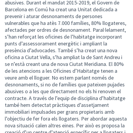
abusives. Durant el mandat 2015-2019, el Govern de
Barcelona en Comú ha creat una Unitat dedicada a
prevenir i aturar desnonaments de persones
vulnerables que ha atès 7.000 famílies, 80% llogateres,
afectades per ordres de desnonament. Paral·lelament,
s’han reforçat les oficines de l’habitatge incorporant
punts d’assessorament energètic i ampliant la
presència d’advocades. També s’ha creat una nova
oficina a Ciutat Vella, s’ha ampliat la de Sant Andreu i
se n’està creant una de nova Ciutat Meridiana. El 80%
de les atencions a les Oficines d’Habitatge tenen a
veure amb el lloguer. No estem parlant només de
desnonaments, si no de famílies que pateixen pujades
abusives o a les que directament no els hi renoven el
contracte. A través de l’equip de disciplina d’habitatge
també hem detectat pràctiques d’assetjament
immobiliari impulsades per grans propietaris amb
l’objectiu de fer fora els llogaters. Per abordar aquesta
nova situació calen altres eines. Per això es proposa la
creació d’un centre d’atenció específic per a llogaters i