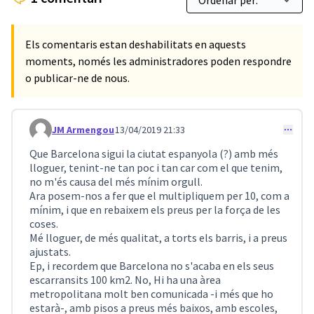
Els comentaris estan deshabilitats en aquests
moments, només les administradores poden respondre
o publicar-ne de nous.
JM Armengou
13/04/2019 21:33
Comentari 46
Que Barcelona sigui la ciutat espanyola (?) amb més
lloguer, tenint-ne tan poc i tan car com el que tenim,
no m'és causa del més mínim orgull.
Ara posem-nos a fer que el multipliquem per 10, com a
mínim, i que en rebaixem els preus per la força de les
coses.
Mé lloguer, de més qualitat, a torts els barris, i a preus
ajustats.
Ep, i recordem que Barcelona no s'acaba en els seus
escarransits 100 km2. No, Hi ha una àrea
metropolitana molt ben comunicada -i més que ho
estarà-, amb pisos a preus més baixos, amb escoles,