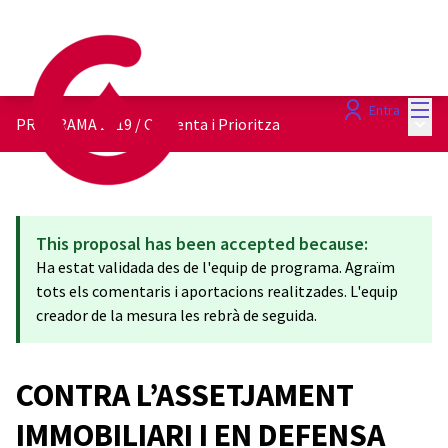
Menú
Entra
Menú 
PROGRAMA 2019
/
Comenta i Prioritza
This proposal has been accepted because:
Ha estat validada des de l'equip de programa. Agraïm
tots els comentaris i aportacions realitzades. L'equip
creador de la mesura les rebrà de seguida.
CONTRA L’ASSETJAMENT
IMMOBILIARI I EN DEFENSA