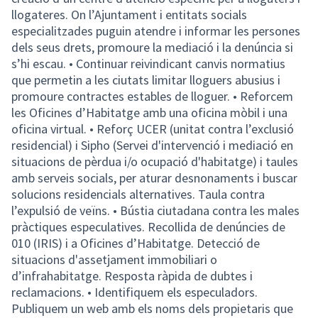
llogateres. On l’Ajuntament i entitats socials
especialitzades puguin atendre i informar les persones
dels seus drets, promoure la mediació i la denúncia si
s’hi escau. • Continuar reivindicant canvis normatius
que permetin a les ciutats limitar lloguers abusius i
promoure contractes estables de lloguer. • Reforcem
les Oficines d’Habitatge amb una oficina mòbil i una
oficina virtual. • Reforç UCER (unitat contra l’exclusió
residencial) i Sipho (Servei d'intervenció i mediació en
situacions de pèrdua i/o ocupació d'habitatge) i taules
amb serveis socials, per aturar desnonaments i buscar
solucions residencials alternatives. Taula contra
l’expulsió de veïns. • Bústia ciutadana contra les males
pràctiques especulatives. Recollida de denúncies de
010 (IRIS) i a Oficines d’Habitatge. Detecció de
situacions d'assetjament immobiliari o
d’infrahabitatge. Resposta ràpida de dubtes i
reclamacions. • Identifiquem els especuladors.
Publiquem un web amb els noms dels propietaris que