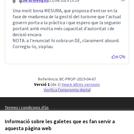
JM Armengou
12/04/2019 15:29
Comentari 38
Una molt bona MESURA, que proposa d'entrar en la
fase de maduresa de la gestió del turisme que l'actual
govern porta a la pràctica i que espero que la segueixi
portant amb molta més capacitat d'autoritat i de
decisió encara.
NOTA: a l'enunciat hi sobra un DE, clarament absurd.
Corregiu-lo, sisplau.
0
0
Referència: BC-PROP-2019-04-67
Versió 1
(de 1)
veure altres versions
Verifica l'empremta digital
Termes i condicions d'ús
Configuració de les galetes
Barcelona En Comú a X
Barcelona En Comú a Facebook
Barcelona En Comú a Instagram
Barcelona En Comú a YouTube
Informació sobre les galetes que es fan servir a
(Enllaç extern)
aquesta pàgina web
(Enllaç extern)
(Enllaç extern)
(Enllaç extern)
Català
Triar la llengua
Elegir el idioma