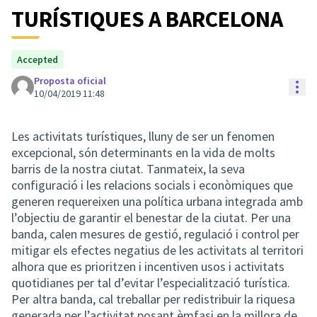
TURÍSTIQUES A BARCELONA
Accepted
Proposta oficial
Con
10/04/2019 11:48
Les activitats turístiques, lluny de ser un fenomen
excepcional, són determinants en la vida de molts
barris de la nostra ciutat. Tanmateix, la seva
configuració i les relacions socials i econòmiques que
generen requereixen una política urbana integrada amb
l’objectiu de garantir el benestar de la ciutat. Per una
banda, calen mesures de gestió, regulació i control per
mitigar els efectes negatius de les activitats al territori
alhora que es prioritzen i incentiven usos i activitats
quotidianes per tal d’evitar l’especialització turística.
Per altra banda, cal treballar per redistribuir la riquesa
generada per l’activitat posant èmfasi en la millora de