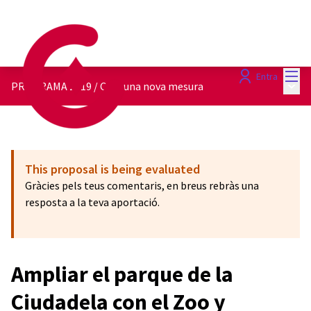
Menú
Entra
Menú 
PROGRAMA 2019
/
Crea una nova mesura
This proposal is being evaluated
Gràcies pels teus comentaris, en breus rebràs una
resposta a la teva aportació.
Ampliar el parque de la
Ciudadela con el Zoo y