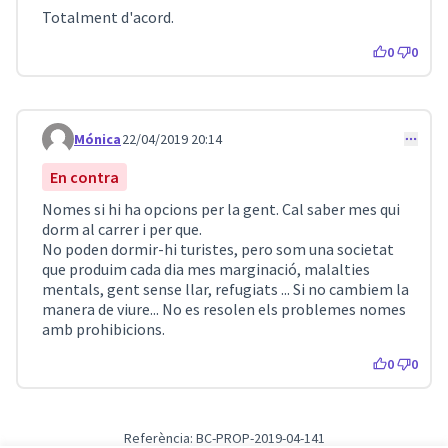
Totalment d'acord.
0
0
Mónica
22/04/2019 20:14
Comentari 103
En contra
Nomes si hi ha opcions per la gent. Cal saber mes qui
dorm al carrer i per que.
No poden dormir-hi turistes, pero som una societat
que produim cada dia mes marginació, malalties
mentals, gent sense llar, refugiats ... Si no cambiem la
manera de viure... No es resolen els problemes nomes
amb prohibicions.
0
0
Referència: BC-PROP-2019-04-141