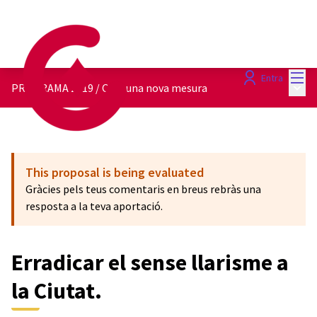
Menú
Entra
Menú 
PROGRAMA 2019
/
Crea una nova mesura
This proposal is being evaluated
Gràcies pels teus comentaris en breus rebràs una
resposta a la teva aportació.
Erradicar el sense llarisme a
la Ciutat.