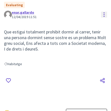
Evaluating
enar.gallardo
Con
12/04/2019 11:51
Que estigui totalment prohibit dormir al carrer, tenir
una persona dormint sense sostre es un problema Molt
greu social, Ens afecta a tots com a Societat moderna,
I de drets i deureS.
Habitatge
Resultats en filtrar per: Habitatge