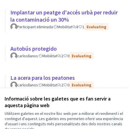
Implantar un peatge d'accés urbà per reduir
la contaminació un 30%
Participant eliminada
Mobilitat
8
1
Evaluating
Autobús protegido
carlosllanos
Mobilitat
2
0
Evaluating
La acera para los peatones
carlosllanos
Mobilitat
2
0
Evaluating
Informació sobre les galetes que es fan servir a
aquesta pàgina web
Termes i condicions d'ús
Utilitzem galetes en el nostre lloc web per a millorar el rendiment i el
Configuració de les galetes
Barcelona En Comú a X
Barcelona En Comú a Facebook
Barcelona En Comú a Instagram
Barcelona En Comú a YouTube
contingut d'aquest. Les galetes ens permeten oferir una experiència
d'usuari i uns continguts més personalitzats des dels nostres canals
(Enllaç extern)
(Enllaç extern)
(Enllaç extern)
(Enllaç extern)