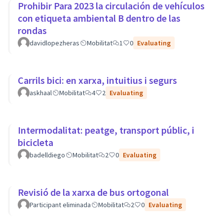
Prohibir Para 2023 la circulación de vehículos
con etiqueta ambiental B dentro de las
rondas
davidlopezheras
Mobilitat
1
0
Evaluating
Carrils bici: en xarxa, intuitius i segurs
askhaal
Mobilitat
4
2
Evaluating
Intermodalitat: peatge, transport públic, i
bicicleta
badelldiego
Mobilitat
2
0
Evaluating
Revisió de la xarxa de bus ortogonal
Participant eliminada
Mobilitat
2
0
Evaluating