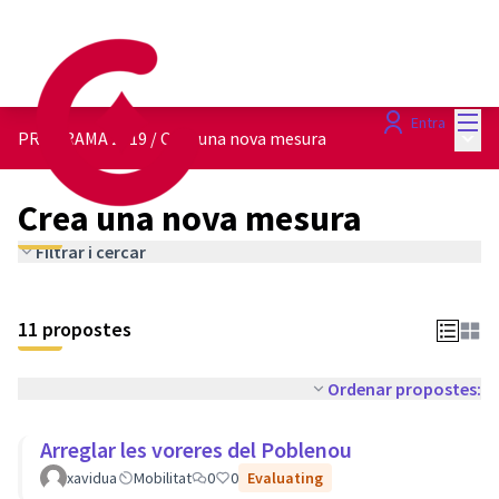
Menú
Entra
Menú 
PROGRAMA 2019
/
Crea una nova mesura
Crea una nova mesura
Filtrar i cercar
11 propostes
Ordenar propostes:
Arreglar les voreres del Poblenou
xavidua
Mobilitat
0
0
Evaluating