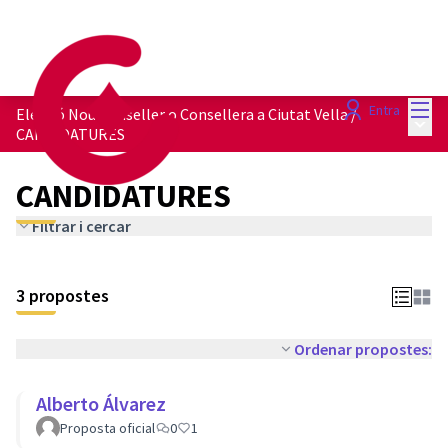
Menú
Entra
Elecció Nou Conseller o Consellera a Ciutat Vella
/
Menú 
CANDIDATURES
CANDIDATURES
Filtrar i cercar
3 propostes
Ordenar propostes:
Alberto Álvarez
Proposta oficial
0
1