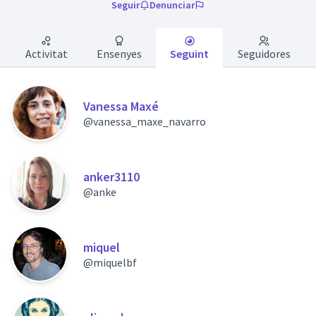
Seguir
Denunciar
Activitat
Ensenyes
Seguint
Seguidores
Vanessa Maxé
@vanessa_maxe_navarro
anker3110
@anke
miquel
@miquelbf