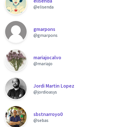
elisenda
@elisenda
gmarpons
@gmarpons
mariajocalvo
@mariajo
Jordi Martin Lopez
@jordioasys
sbstnarroyo0
@sebas