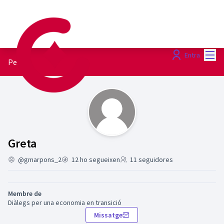
Menú
Entra
Perfil
Seguint (Greta)
Greta
@gmarpons_2
12 ho segueixen
11 seguidores
Membre de
Diàlegs per una economia en transició
Missatge