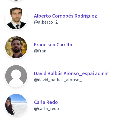
Alberto Cordobés Rodríguez
@alberto_2
Francisco Carrillo
@fran
David Balbás Alonso_espai admin
@david_balbas_alonso_
Carla Redo
@carla_redo