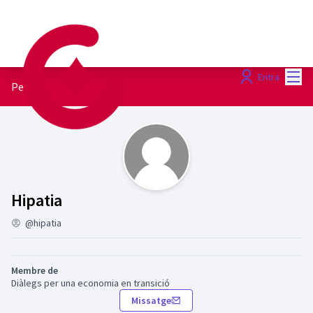
Menú
Entra
Perfil
Activitat (Hipatia)
Hipatia
@hipatia
Membre de
Diàlegs per una economia en transició
Missatge