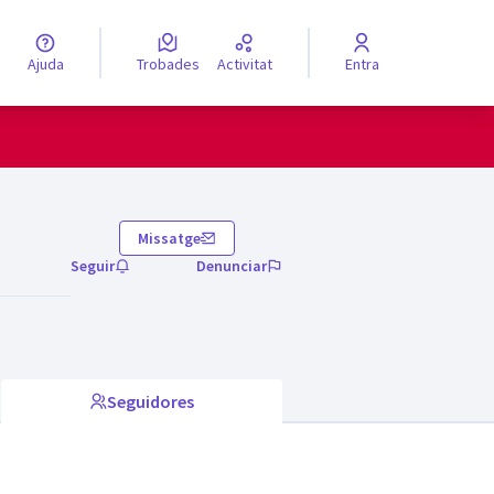
Ajuda
Trobades
Activitat
Entra
engua
Elegir el idioma
Missatge
Seguir
Denunciar
Seguidores