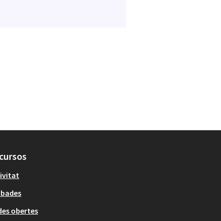
cursos
ivitat
obades
es obertes