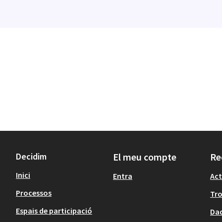
Decidim
El meu compte
Re
Inici
Entra
Act
Processos
Tr
Espais de participació
Dad