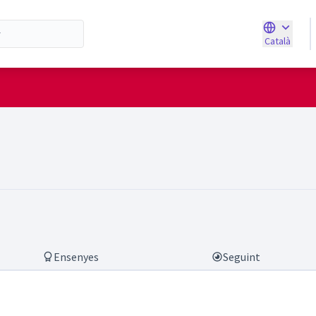
Català
Triar la ll
is.carreras)
Ensenyes
Seguint