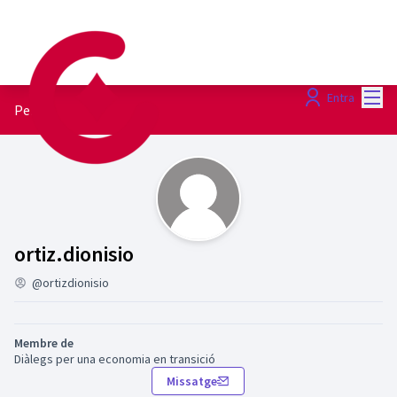
Menú
Entra
Perfil
Ensenyes (ortiz.dionisio)
ortiz.dionisio
@ortizdionisio
Membre de
Diàlegs per una economia en transició
Missatge