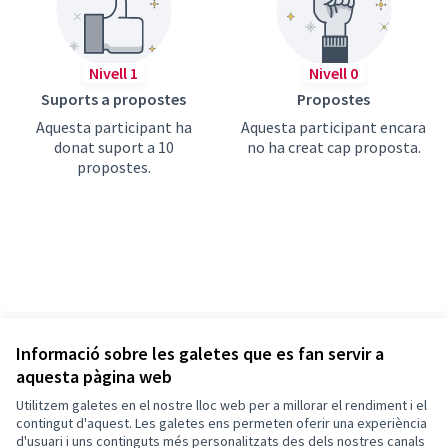
Nivell 1
Nivell 0
Suports a propostes
Propostes
Aquesta participant ha
Aquesta participant encara
donat suport a 10
no ha creat cap proposta.
propostes.
Informació sobre les galetes que es fan servir a
aquesta pàgina web
Termes i condicions d'ús
Utilitzem galetes en el nostre lloc web per a millorar el rendiment i el
Configuració de les galetes
Barcelona En Comú a X
Barcelona En Comú a Facebook
Barcelona En Comú a Instagram
Barcelona En Comú a YouTube
contingut d'aquest. Les galetes ens permeten oferir una experiència
d'usuari i uns continguts més personalitzats des dels nostres canals