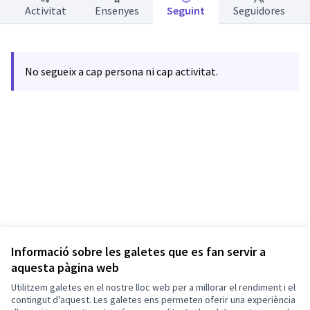
Activitat
Ensenyes
Seguint
Seguidores
No segueix a cap persona ni cap activitat.
Informació sobre les galetes que es fan servir a
aquesta pàgina web
Termes i condicions d'ús
Utilitzem galetes en el nostre lloc web per a millorar el rendiment i el
Configuració de les galetes
Barcelona En Comú a X
Barcelona En Comú a Facebook
Barcelona En Comú a Instagram
Barcelona En Comú a YouTube
contingut d'aquest. Les galetes ens permeten oferir una experiència