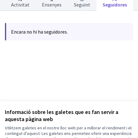
Activitat
Ensenyes
Seguint
Seguidores
Encara no hi ha seguidores.
Informació sobre les galetes que es fan servir a
aquesta pàgina web
Termes i condicions d'ús
Utilitzem galetes en el nostre lloc web per a millorar el rendiment i el
Configuració de les galetes
Barcelona En Comú a X
Barcelona En Comú a Facebook
Barcelona En Comú a Instagram
Barcelona En Comú a YouTube
contingut d'aquest. Les galetes ens permeten oferir una experiència