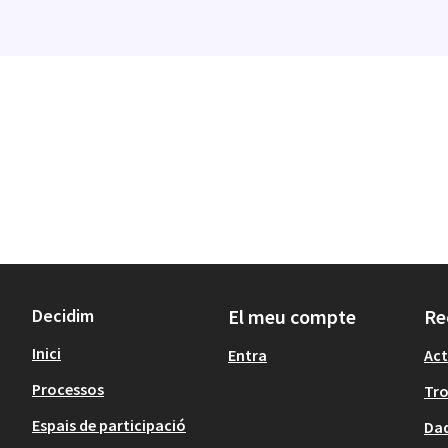
Decidim
El meu compte
Re
Inici
Entra
Act
Processos
Tr
Espais de participació
Dad