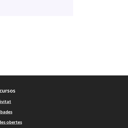
cursos
ivitat
obades
es obertes