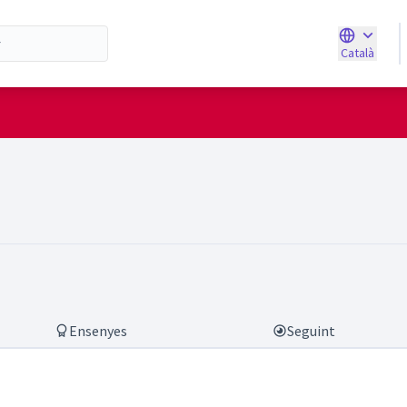
Català
Triar la ll
alvadorh)
Ensenyes
Seguint