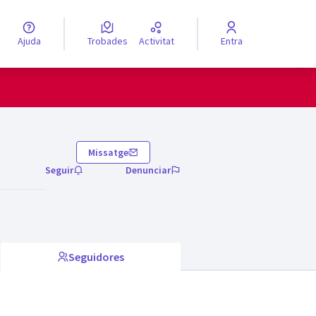
Ajuda
Trobades
Activitat
Entra
engua
Elegir el idioma
Missatge
Seguir
Denunciar
Seguidores