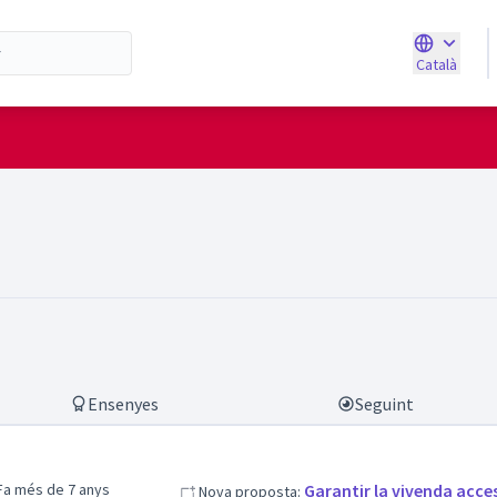
Català
Triar la ll
ua)
Ensenyes
Seguint
Fa més de 7 anys
Garantir la vivenda acce
Nova proposta: