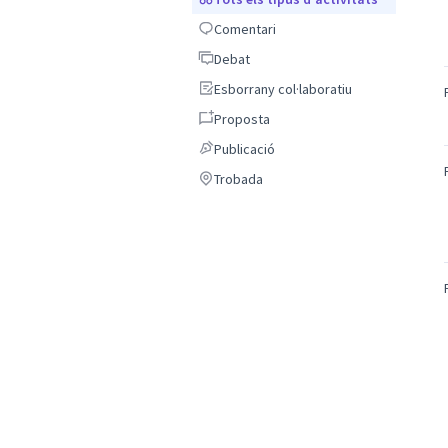
Comentari
Comentari
Debat
Debat
Esborrany col·laboratiu
Esborrany col·laboratiu
Proposta
Proposta
Publicació
Publicació
Trobada
Trobada