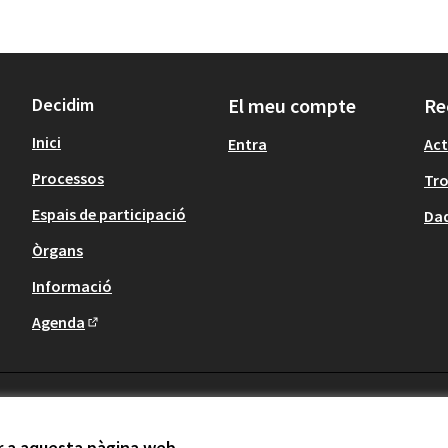
Decidim
El meu compte
Re
Inici
Entra
Act
Processos
Tr
Espais de participació
Dad
Òrgans
Informació
Agenda
(Enllaç extern)
ir a aquesta pàgina web