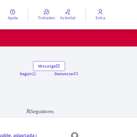
Ajuda
Trobades
Activitat
Entra
engua
Elegir el idioma
Missatge
Seguir
Denunciar
Seguidores
ssible, adaptada i