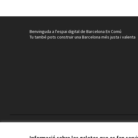
Benvinguda a l'espai digital de Barcelona En Comú
Tu també pots construir una Barcelona més justa i valenta
Termes i condicions d'ús
Configuració de les galetes
Informació sobre les galetes que es fan serv