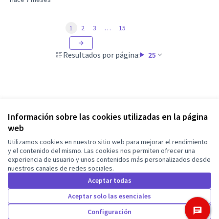
1
2
3
…
15
Resultados por página:
25
Información sobre las cookies utilizadas en la página
web
Términos y condiciones de uso
Utilizamos cookies en nuestro sitio web para mejorar el rendimiento
Configuración de cookies
Barcelona En Comú en X
Barcelona En Comú en Facebook
Barcelona En Comú en Instagram
Barcelona En Comú en YouTube
y el contenido del mismo. Las cookies nos permiten ofrecer una
experiencia de usuario y unos contenidos más personalizados desde
(Enlace externo)
(Enlace externo)
(Enlace externo)
(Enlace externo)
nuestros canales de redes sociales.
Castellano
Triar la llengua
Elegir el idioma
Aceptar todas
Aceptar solo las esenciales
Con licenci
(Enlace exte
Configuración
Made with ❤️
Web creada con software libre.