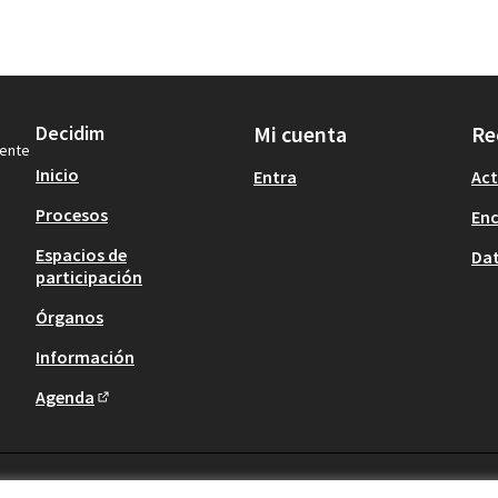
Decidim
Mi cuenta
Re
iente
Inicio
Entra
Act
Procesos
En
Espacios de
Dat
participación
Órganos
Información
Agenda
(Enlace externo)