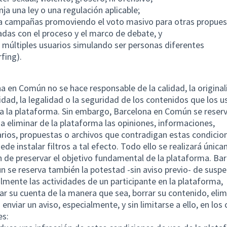
nja una ley o una regulación aplicable;
a campañas promoviendo el voto masivo para otras propues
adas con el proceso y el marco de debate, y
 múltiples usuarios simulando ser personas diferentes
rfing).
a en Común no se hace responsable de la calidad, la original
idad, la legalidad o la seguridad de los contenidos que los u
a la plataforma. Sin embargo, Barcelona en Común se reserv
a eliminar de la plataforma las opiniones, informaciones,
ios, propuestas o archivos que contradigan estas condicio
uede instalar filtros a tal efecto. Todo ello se realizará únic
in de preservar el objetivo fundamental de la plataforma. Ba
 se reserva también la potestad -sin aviso previo- de susp
mente las actividades de un participante en la plataforma,
ar su cuenta de la manera que sea, borrar su contenido, elim
 enviar un aviso, especialmente, y sin limitarse a ello, en los
es: