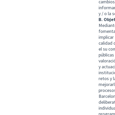
cambios 
informar
y / o la 
B. Objet
Mediante
fomentar
implicar
calidad 
el su co
públicas
valoraci
y actuac
instituc
retos y 
mejorarl
procesos
Barcelon
delibera
individu
programa