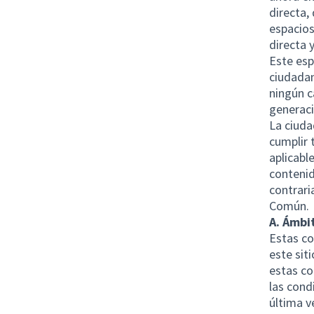
directa,
espacios
directa 
Este esp
ciudadan
ningún c
generaci
La ciuda
cumplir 
aplicabl
contenid
contrari
Común.
A. Ámbi
Estas co
este sit
estas co
las cond
última v