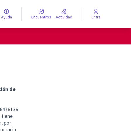
Ayuda
Encuentros
Actividad
Entra
legir el idioma
ción de
66476136
 tiene
, por
mocracia