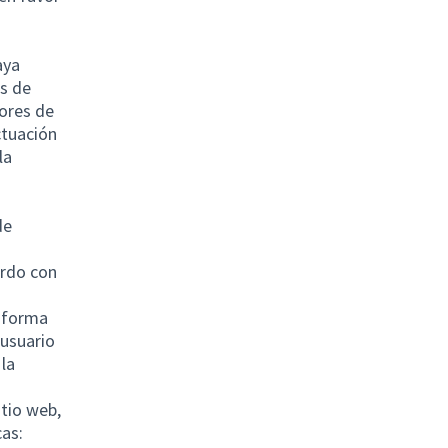
aya
s de
yores de
ctuación
la
de
erdo con
taforma
 usuario
la
itio web,
cas: