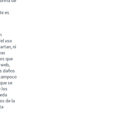
aforma de
te es
n
el uso
artan, ni
eas
dos que
o web,
os daños
i tampoco
 que se
 los
ueda
os de la
ta