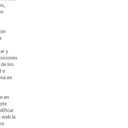
os,
ón
(en
a
ar y
osiciones
 de los
l o
ona en
en en
epte
dificar
o web la
os