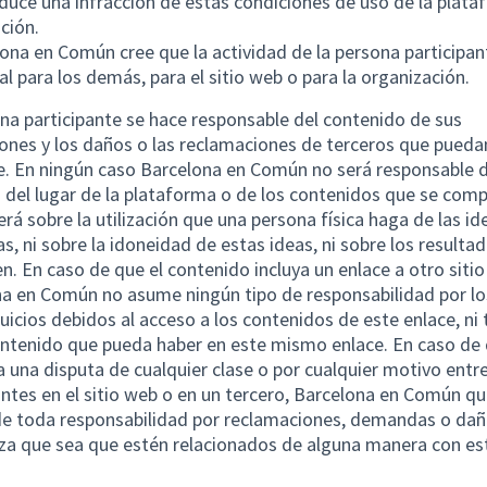
oduce una infracción de estas condiciones de uso de la plat
ación.
lona en Común cree que la actividad de la persona participan
ial para los demás, para el sitio web o para la organización.
na participante se hace responsable del contenido de sus
ones y los daños o las reclamaciones de terceros que pueda
e. En ningún caso Barcelona en Común no será responsable d
 del lugar de la plataforma o de los contenidos que se comp
rá sobre la utilización que una persona física haga de las id
s, ni sobre la idoneidad de estas ideas, ni sobre los resulta
en. En caso de que el contenido incluya un enlace a otro siti
a en Común no asume ningún tipo de responsabilidad por l
rjuicios debidos al acceso a los contenidos de este enlace, n
ontenido que pueda haber en este mismo enlace. En caso de
 una disputa de cualquier clase o por cualquier motivo entre
antes en el sitio web o en un tercero, Barcelona en Común q
e toda responsabilidad por reclamaciones, demandas o dañ
za que sea que estén relacionados de alguna manera con es