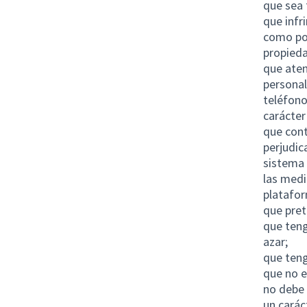
que sea 
que infr
como por
propieda
que aten
personal
teléfono
carácter
que cont
perjudic
sistema 
las medi
platafo
que pret
que teng
azar;
que teng
que no e
no debe 
un carác