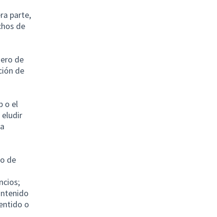
ra parte,
chos de
mero de
ción de
b o el
 eludir
la
go de
ncios;
ontenido
sentido o