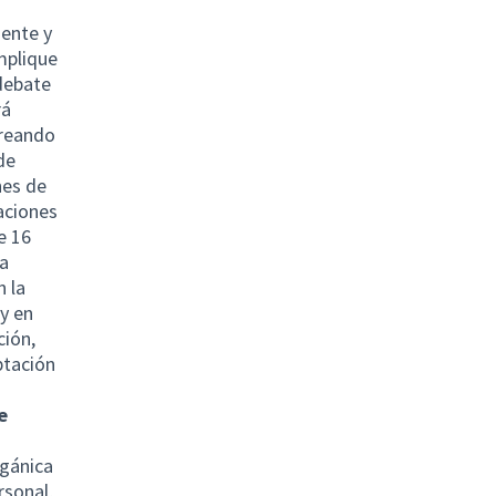
mente y
mplique
 debate
rá
creando
de
nes de
aciones
e 16
pa
 la
 y en
ción,
ptación
e
rgánica
rsonal,