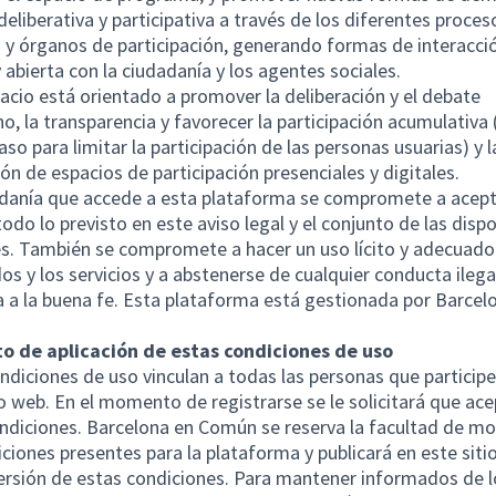
 deliberativa y participativa a través de los diferentes proces
 y órganos de participación, generando formas de interacci
y abierta con la ciudadanía y los agentes sociales.
acio está orientado a promover la deliberación y el debate
o, la transparencia y favorecer la participación acumulativa 
aso para limitar la participación de las personas usuarias) y l
ón de espacios de participación presenciales y digitales.
danía que accede a esta plataforma se compromete a acept
todo lo previsto en este aviso legal y el conjunto de las disp
es. También se compromete a hacer un uso lícito y adecuado
os y los servicios y a abstenerse de cualquier conducta ilega
a a la buena fe. Esta plataforma está gestionada por Barcel
to de aplicación de estas condiciones de uso
ndiciones de uso vinculan a todas las personas que particip
io web. En el momento de registrarse se le solicitará que ac
ndiciones. Barcelona en Común se reserva la facultad de mo
iciones presentes para la plataforma y publicará en este siti
ersión de estas condiciones. Para mantener informados de l