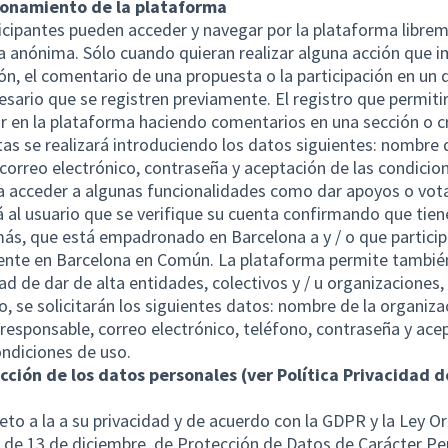
ionamiento de la plataforma
icipantes pueden acceder y navegar por la plataforma libre
 anónima. Sólo cuando quieran realizar alguna acción que i
ión, el comentario de una propuesta o la participación en un
esario que se registren previamente. El registro que permiti
ar en la plataforma haciendo comentarios en una sección o 
as se realizará introduciendo los datos siguientes: nombre 
 correo electrónico, contraseña y aceptación de las condicio
a acceder a algunas funcionalidades como dar apoyos o vot
á al usuario que se verifique su cuenta confirmando que tien
ás, que está empadronado en Barcelona a y / o que partici
nte en Barcelona en Común. La plataforma permite también
dad de dar de alta entidades, colectivos y / u organizaciones,
o, se solicitarán los siguientes datos: nombre de la organiza
responsable, correo electrónico, teléfono, contraseña y ace
ondiciones de uso.
cción de los datos personales (ver Política Privacidad d
eto a la a su privacidad y de acuerdo con la GDPR y la Ley O
 de 13 de diciembre, de Protección de Datos de Carácter Pe