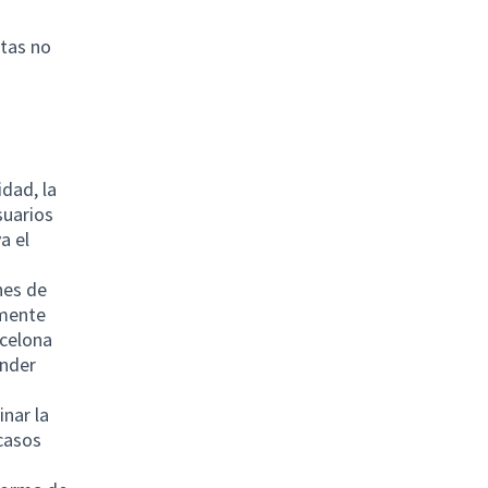
tas no
idad, la
suarios
a el
nes de
amente
rcelona
ender
inar la
 casos