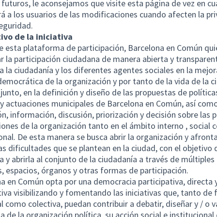
futuros, le aconsejamos que visite esta página de vez en cu
á a los usuarios de las modificaciones cuando afecten la pr
seguridad.
ivo de la iniciativa
 esta plataforma de participación, Barcelona en Común qui
 la participación ciudadana de manera abierta y transparen
 a la ciudadanía y los diferentes agentes sociales en la mejor
democrática de la organización y por tanto de la vida de la c
njunto, en la definición y diseño de las propuestas de política
 y actuaciones municipales de Barcelona en Común, así como
ón, información, discusión, priorización y decisión sobre las p
iones de la organización tanto en el ámbito interno , social
ional. De esta manera se busca abrir la organización y afronta
las dificultades que se plantean en la ciudad, con el objetivo 
a y abrirla al conjunto de la ciudadanía a través de múltiples
, espacios, órganos y otras formas de participación.
a en Común opta por una democracia participativa, directa 
tiva visibilizando y fomentando las iniciativas que, tanto de
al como colectiva, puedan contribuir a debatir, diseñar y / o v
 de la organización política, su acción social e institucional