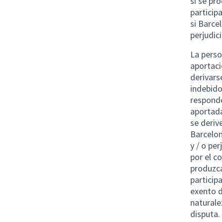
si se pr
particip
si Barce
perjudic
La perso
aportaci
derivars
indebido
responde
aportada
se deriv
Barcelon
y / o pe
por el c
produzca
particip
exento d
naturale
disputa.