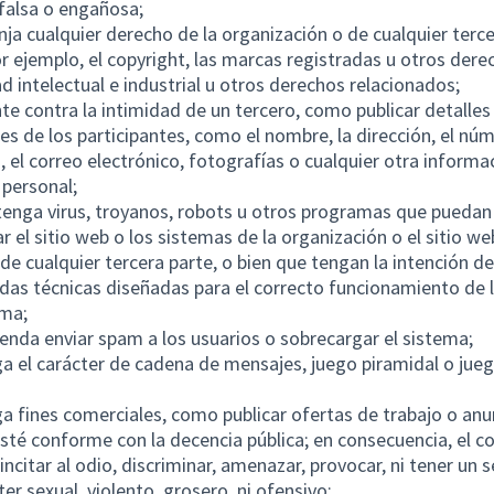
falsa o engañosa;
inja cualquier derecho de la organización o de cualquier terce
 ejemplo, el copyright, las marcas registradas u otros dere
d intelectual e industrial u otros derechos relacionados;
te contra la intimidad de un tercero, como publicar detalles
es de los participantes, como el nombre, la dirección, el nú
, el correo electrónico, fotografías o cualquier otra informa
 personal;
enga virus, troyanos, robots u otros programas que puedan
ar el sitio web o los sistemas de la organización o el sitio we
de cualquier tercera parte, o bien que tengan la intención de
das técnicas diseñadas para el correcto funcionamiento de 
rma;
enda enviar spam a los usuarios o sobrecargar el sistema;
a el carácter de cadena de mensajes, juego piramidal o jue
a fines comerciales, como publicar ofertas de trabajo o anu
sté conforme con la decencia pública; en consecuencia, el c
incitar al odio, discriminar, amenazar, provocar, ni tener un 
ter sexual, violento, grosero, ni ofensivo;