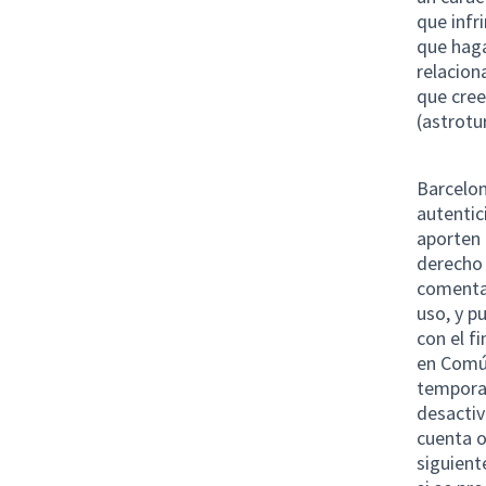
que infri
que hag
relacion
que cree
(astrotu
Barcelon
autentic
aporten 
derecho 
comentar
uso, y p
con el f
en Común
temporal
desactiv
cuenta o
siguient