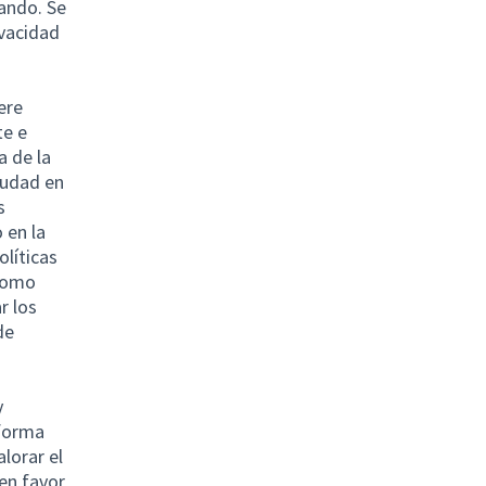
ando. Se
ivacidad
ere
te e
a de la
iudad en
s
 en la
olíticas
 como
r los
de
y
 forma
alorar el
 en favor