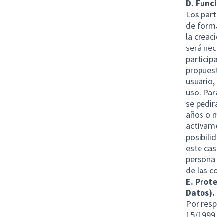
D. Func
Los part
de forma
la creac
será nec
particip
propuest
usuario,
uso. Par
se pedir
años o m
activame
posibili
este cas
persona 
de las c
E. Prote
Datos).
Por resp
15/1999,