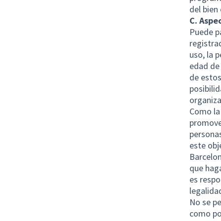
del bien
C. Aspe
Puede pa
registra
uso, la 
edad de 
de estos
posibilid
organiza
Como la 
promover
personas
este obj
Barcelon
que haga
es respo
legalida
No se pe
como por