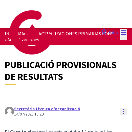
Menú
Entra
INFORMACIÓN Y ACTUALIZACIONES PRIMARIAS CONSEJEROS i CONSEJERAS 2023
Menú 
/
Actualizaciones
PUBLICACIÓ PROVISIONALS
DE RESULTATS
Secretària tècnica d'organització
Con
14/07/2023 15:29
El Comitè electoral, reunit avui dia 14 de juliol, ha