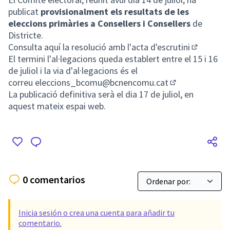
publicat
provisionalment els resultats de les
eleccions primàries a Consellers i Consellers
de
Districte.
Consulta aquí l
a resolució amb l'acta d'escrutini
(Enlace ex
El termini l'al·legacions queda establert entre el 15 i 16
de juliol i la via d'al·legacions és el
correu
eleccions_bcomu@bcnencomu.cat
(Abrir en una p
La publicació definitiva serà el dia 17 de juliol, en
aquest mateix espai web.
0 comentarios
Inicia sesión o crea una cuenta para añadir tu
comentario.