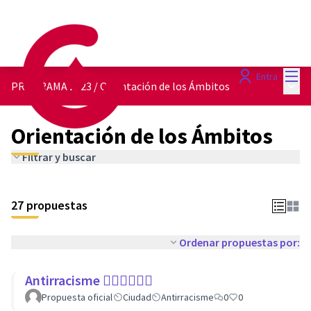
Menú
Entra
Menú 
PROGRAMA 2023
/
Orientación de los Ámbitos
Orientación de los Ámbitos
Filtrar y buscar
27 propuestas
Ordenar propuestas por:
Antirracisme ✊🏾✊🏼✊🏿
Propuesta oficial
Ciudad
Antirracisme
0
0