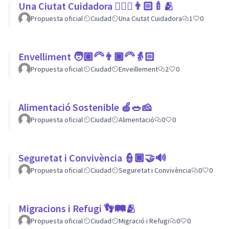
Una Ciutat Cuidadora 💆🏾‍♀️👨🏻‍🍼🫂
Propuesta oficial
Ciudad
Una Ciutat Cuidadora
1
0
Envelliment 🧑🏽‍🦳👨🏿‍🦳👵🏻
Propuesta oficial
Ciudad
Enveillement
2
0
Alimentació Sostenible 🍏🥗🧀
Propuesta oficial
Ciudad
Alimentació
0
0
Seguretat i Convivència 👮🏿🤝🔊
Propuesta oficial
Ciudad
Seguretat i Convivència
0
0
Migracions i Refugi 👣🛤🫂
Propuesta oficial
Ciudad
Migració i Refugi
0
0