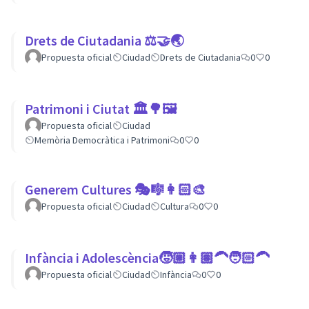
Drets de Ciutadania ⚖️🤝🌏
Propuesta oficial
Ciudad
Drets de Ciutadania
0
0
Patrimoni i Ciutat 🏛🌳🖼
Propuesta oficial
Ciudad
Memòria Democràtica i Patrimoni
0
0
Generem Cultures 🎭🎼👩🏻‍🎨
Propuesta oficial
Ciudad
Cultura
0
0
Infància i Adolescència🧒🏼👩🏽‍🦱🧑🏻‍🦱
Propuesta oficial
Ciudad
Infància
0
0