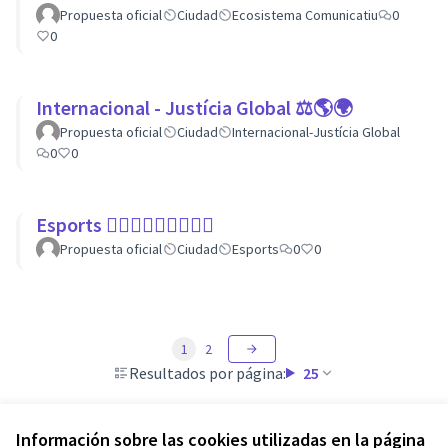
Propuesta oficial
Ciudad
Ecosistema Comunicatiu
0
0
Internacional - Justícia Global ⚖️🌎🌍
Propuesta oficial
Ciudad
Internacional-Justícia Global
0
0
Esports 🏃🏾‍♀⛹🏼‍♀🏄🏼‍♂
Propuesta oficial
Ciudad
Esports
0
0
1
2
Resultados por página:
25
Información sobre las cookies utilizadas en la página