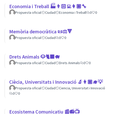
Economia i Treball 🏭👨🏻‍💻👩🏽‍🔧
Propuesta oficial
Ciudad
Economia i Treball
0
0
Memòria democràtica 📜⚖️🔻
Propuesta oficial
Ciudad
0
0
Drets Animals 🐶🐈‍⬛️🐗
Propuesta oficial
Ciudad
Drets Animals
0
0
Ciècia, Universitats i Innovació 🔬👩🏽‍🎓💡
Propuesta oficial
Ciudad
Ciencia, Universitat i Innovació
0
0
Ecosistema Comunicatiu 📰📻📺