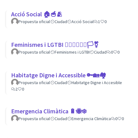
Acció Social 🏠🥣🫂
Propuesta oficial
Ciudad
Acció Social
1
0
Feminismes i LGTBI 💁🏽‍♀👩‍❤️‍👩🏳️‍⚧️
Propuesta oficial
Feminismes i LGTBI
Ciudad
0
0
Habitatge Digne i Accessible 🔑🏡🏘
Propuesta oficial
Ciudad
Habitatge Digne i Accesible
2
0
Emergencia Climàtica 🔋🐝❄️
Propuesta oficial
Ciudad
Emergencia Climàtica
0
0