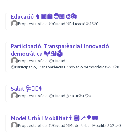
Educació 👩🏾‍🏫🧑🏼‍🎨📚
Propuesta oficial
Ciudad
Educació
1
0
Participació, Transparència i Innovació
democràtica 📭🪟🗳
Propuesta oficial
Ciudad
Participació, Transparència i Innovació democràtica
3
0
Salut 🩺👩‍⚕️⚕
Propuesta oficial
Ciudad
Salut
1
0
Model Urbà i Mobilitat👨🏿‍🦯🌳🚃
Propuesta oficial
Ciudad
Model Urbà i Mobilitat
2
0