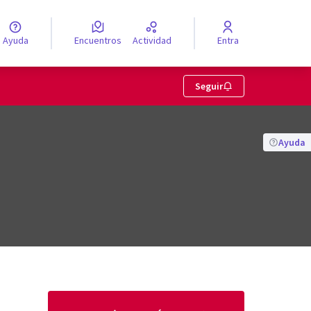
Ayuda
Encuentros
Actividad
Entra
legir el idioma
Seguir
Ayuda