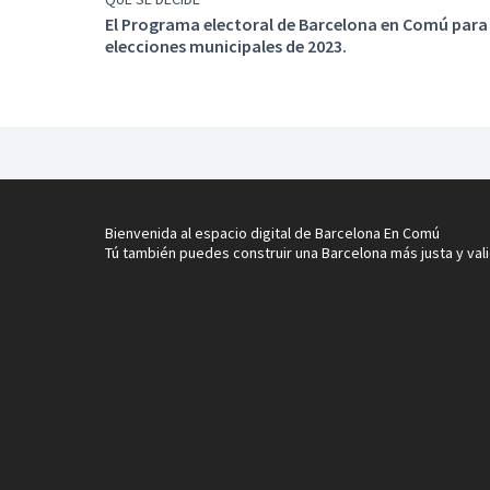
El Programa electoral de Barcelona en Comú para 
El proceso tendrá 4 fases:
elecciones municipales de 2023.
1. Comentarios a los textos de orientación de 
2. Presentación de Propuestas (Hasta el 12 de 
3. Tratamiento de las Propuestas (Hasta medi
4. Votación y Publicación del Documento final
Aquí debajo tenéis el documento completo del
Bienvenida al espacio digital de Barcelona En Comú
Tú también puedes construir una Barcelona más justa y val