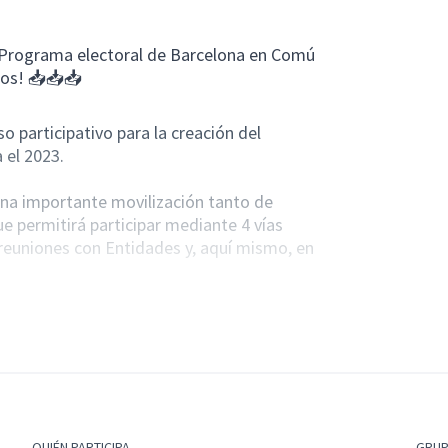
el Programa electoral de Barcelona en Comú
ios! 📥📥📥
o participativo para la creación del
 el 2023.
a una importante movilización tanto de
e permitirá participar mediante 4 vías
, reuniones con Entidades y, aquí mismo, en
abrir a la participación ciudadana la
tir que todo el mundo que quiera pueda
e el texto del ámbito correspondiente,
!
QUIÉN PARTICIPA
GRU