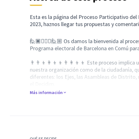
Esta es la página del Proceso Participativo d
2023, haznos llegar tus propuestas y comentar
🙋🏾🙋🏻‍♂🙋🏼 Os damos la bienvenida al proces
Programa electoral de Barcelona en Comú para
👨‍👨‍👦👩‍👦‍👦👨‍👩‍👦‍👦 Este proceso implic
nuestra organización como de la ciudadanía, qu
diferentes: los Ejes, las Asambleas de Distrito
el Decidim.
Más información
🖥📄📥 El objetivo de esta página de Decidim es 
construcción del Programa, y, por ende, permi
hacer propuestas y cometarios.
🛑 Por favor antes de hacer una propuesta léet
también podéis hacer comentarios a los textos
QUÉ SE DECIDE