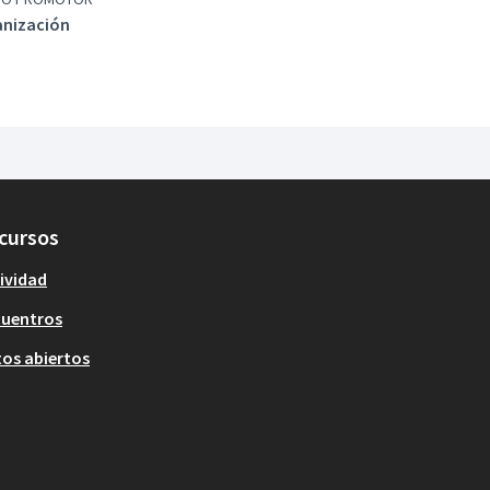
nización
cursos
ividad
cuentros
os abiertos