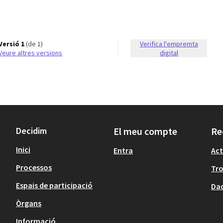
Versió 1
(de 1)
Verifica l'empremta
veure altres versions
digital
Decidim
El meu compte
Re
Inici
Entra
Act
Processos
Tr
Espais de participació
Dad
Òrgans
Informació