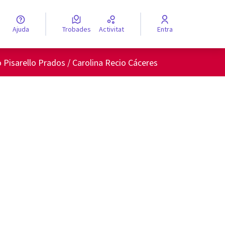
Ajuda
Trobades
Activitat
Entra
engua
Elegir el idioma
Pisarello Prados / Carolina Recio Cáceres
ols de recursos