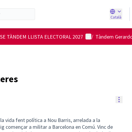
Català
Triar la ll
Menú d'usuari
ASE TÀNDEM LLISTA ELECTORAL 2027
/
Tàndem Gerardo 
ceres
Contr
a vida fent política a Nou Barris, arrelada a la
aig començar a militar a Barcelona en Comú. Vinc de