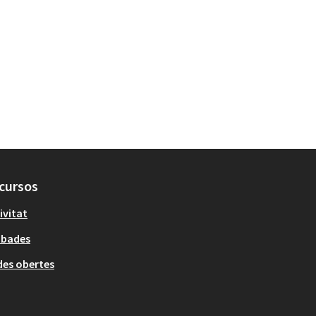
cursos
ivitat
obades
es obertes