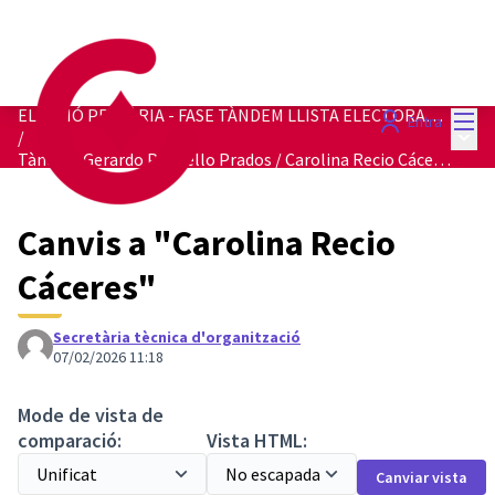
Menú
ELECCIÓ PRIMÀRIA - FASE TÀNDEM LLISTA ELECTORAL 2027
Entra
Menú 
/
Tàndem Gerardo Pisarello Prados / Carolina Recio Cáceres
Canvis a "Carolina Recio
Cáceres"
Secretària tècnica d'organització
07/02/2026 11:18
Mode de vista de
comparació:
Vista HTML:
Canviar vista