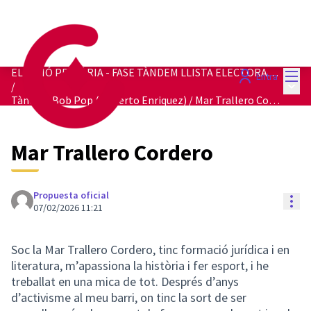
Menú
ELECCIÓ PRIMÀRIA - FASE TÀNDEM LLISTA ELECTORAL 2027
Entra
Menú 
/
Tàndem Bob Pop (Roberto Enriquez) / Mar Trallero Cordero
Mar Trallero Cordero
Propuesta oficial
Con
07/02/2026 11:21
Soc la Mar Trallero Cordero, tinc formació jurídica i en
literatura, m’apassiona la història i fer esport, i he
treballat en una mica de tot. Després d’anys
d’activisme al meu barri, on tinc la sort de ser