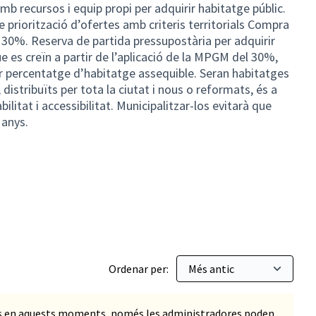
b recursos i equip propi per adquirir habitatge públic.
e priorització d’ofertes amb criteris territorials Compra
30%. Reserva de partida pressupostària per adquirir
 es creïn a partir de l’aplicació de la MPGM del 30%,
r percentatge d’habitatge assequible. Seran habitatges
 distribuïts per tota la ciutat i nous o reformats, és a
ilitat i accessibilitat. Municipalitzar-los evitarà que
 anys.
Ordenar per:
ts en aquests moments, només les administradores poden