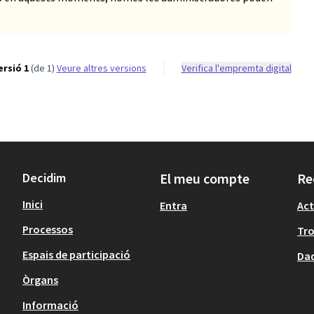
ersió 1
(de 1)
veure altres versions
Verifica l'empremta digital
Decidim
El meu compte
Re
Inici
Entra
Act
Processos
Tr
Espais de participació
Dad
Òrgans
Informació