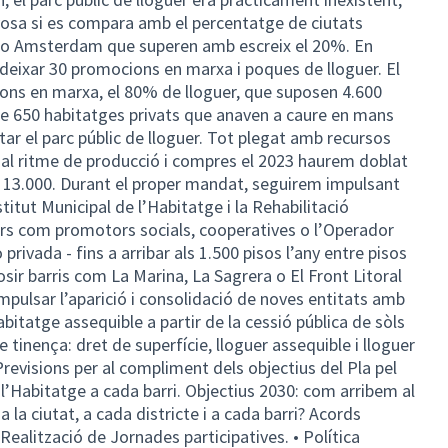
osa si es compara amb el percentatge de ciutats
a o Amsterdam que superen amb escreix el 20%. En
 deixar 30 promocions en marxa i poques de lloguer. El
ons en marxa, el 80% de lloguer, que suposen 4.600
e 650 habitatges privats que anaven a caure en mans
ar el parc públic de lloguer. Tot plegat amb recursos
al ritme de producció i compres el 2023 haurem doblat
 a 13.000. Durant el proper mandat, seguirem impulsant
itut Municipal de l’Habitatge i la Rehabilitació
rs com promotors socials, cooperatives o l’Operador
rivada - fins a arribar als 1.500 pisos l’any entre pisos
sir barris com La Marina, La Sagrera o El Front Litoral
impulsar l’aparició i consolidació de noves entitats amb
bitatge assequible a partir de la cessió pública de sòls
tinença: dret de superfície, lloguer assequible i lloguer
evisions per al compliment dels objectius del Pla pel
a l’Habitatge a cada barri. Objectius 2030: com arribem al
 la ciutat, a cada districte i a cada barri? Acords
 Realització de Jornades participatives. • Política