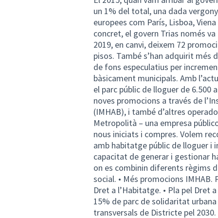
un 1% del total, una dada vergony
europees com París, Lisboa, Vien
concret, el govern Trias només va
2019, en canvi, deixem 72 promoci
pisos. També s’han adquirit més d
de fons especulatius per increment
bàsicament municipals. Amb l’actu
el parc públic de lloguer de 6.500
noves promocions a través de l’Inst
(IMHAB), i també d’altres operado
Metropolità – una empresa público p
nous iniciats i compres. Volem reco
amb habitatge públic de lloguer i 
capacitat de generar i gestionar ha
on es combinin diferents règims de 
social. • Més promocions IMHAB. Pr
Dret a l’Habitatge. • Pla pel Dret 
15% de parc de solidaritat urbana a
transversals de Districte pel 2030.