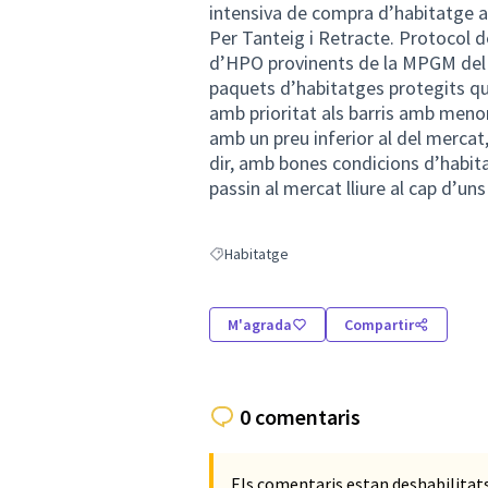
intensiva de compra d’habitatge am
Per Tanteig i Retracte. Protocol d
d’HPO provinents de la MPGM del 
paquets d’habitatges protegits que
amb prioritat als barris amb meno
amb un preu inferior al del mercat,
dir, amb bones condicions d’habitab
passin al mercat lliure al cap d’uns
Habitatge
Resultats en filtrar per: Habitatge
M'agrada
Compartir
0 comentaris
Els comentaris estan deshabilita