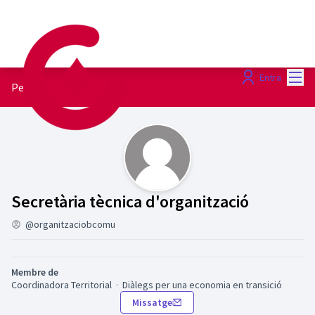
Menú
Entra
Perfil
Activitat (Secretària tècnica d'organitzaci
Secretària tècnica d'organització
@organitzaciobcomu
Membre de
Coordinadora Territorial
·
Diàlegs per una economia en transició
Missatge