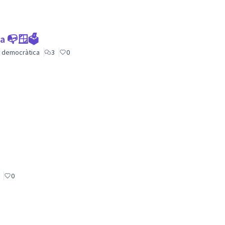
ca 📭🪟🗳
ió democràtica
3
0
0