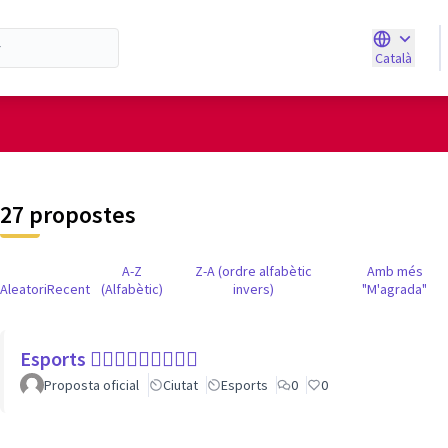
Català
Triar la ll
d'usuari
27 propostes
A-Z
Z-A (ordre alfabètic
Amb més
Aleatori
Recent
(Alfabètic)
invers)
"M'agrada"
Esports 🏃🏾‍♀⛹🏼‍♀🏄🏼‍♂
Proposta oficial
Ciutat
Esports
0
0