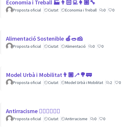
Economia i Treball 🏭👨🏻‍💻👩🏽‍🔧
Proposta oficial
Ciutat
Economia i Treball
0
0
Alimentació Sostenible 🍏🥗🧀
Proposta oficial
Ciutat
Alimentació
0
0
Model Urbà i Mobilitat👨🏿‍🦯🌳🚃
Proposta oficial
Ciutat
Model Urbà i Mobilitat
2
0
Antirracisme ✊🏾✊🏼✊🏿
Proposta oficial
Ciutat
Antirracisme
0
0