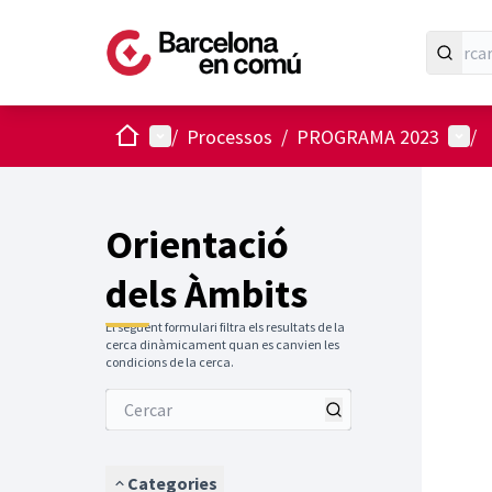
Inici
Menú principal
Menú 
/
Processos
/
PROGRAMA 2023
/
Orientació
dels Àmbits
El següent formulari filtra els resultats de la
cerca dinàmicament quan es canvien les
condicions de la cerca.
Categories