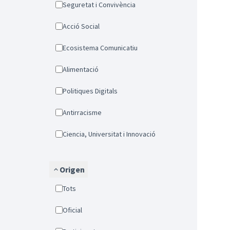
Seguretat i Convivència
Acció Social
Ecosistema Comunicatiu
Alimentació
Politiques Digitals
Antirracisme
Ciencia, Universitat i Innovació
Origen
Tots
Oficial