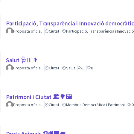
Participació, Transparència i Innovació democràti
Proposta oficial
Ciutat
Participació, Transparència i Innovac
Salut 🩺👩‍⚕️⚕
Proposta oficial
Ciutat
Salut
1
0
Patrimoni i Ciutat 🏛🌳🖼
Proposta oficial
Ciutat
Memòria Democràtica i Patrimoni
0
Drets Animals 🐶🐈‍⬛️🐗