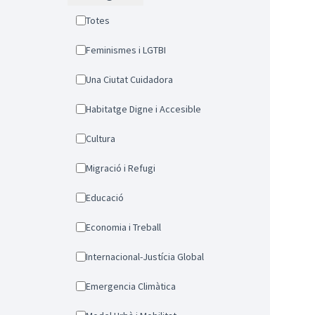
Totes
Feminismes i LGTBI
Una Ciutat Cuidadora
Habitatge Digne i Accesible
Cultura
Migració i Refugi
Educació
Economia i Treball
Internacional-Justícia Global
Emergencia Climàtica