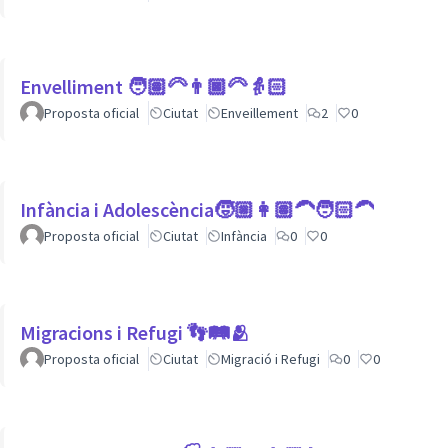
Envelliment 🧑🏽‍🦳👨🏿‍🦳👵🏻
Proposta oficial
Ciutat
Enveillement
2
0
Infància i Adolescència🧒🏼👩🏽‍🦱🧑🏻‍🦱
Proposta oficial
Ciutat
Infància
0
0
Migracions i Refugi 👣🛤🫂
Proposta oficial
Ciutat
Migració i Refugi
0
0