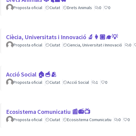
Proposta oficial
Ciutat
Drets Animals
0
0
Ciècia, Universitats i Innovació 🔬👩🏽‍🎓💡
Proposta oficial
Ciutat
Ciencia, Universitat i Innovació
0
Acció Social 🏠🥣🫂
Proposta oficial
Ciutat
Acció Social
1
0
Ecosistema Comunicatiu 📰📻📺
Proposta oficial
Ciutat
Ecosistema Comunicatiu
0
0