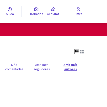
Ajuda
Trobades
Activitat
Entra
engua
Elegir el idioma
Més
Amb més
Amb més
comentades
seguidores
autores