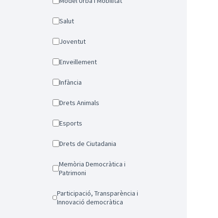
Model Urbà i Mobilitat
Salut
Joventut
Enveillement
Infància
Drets Animals
Esports
Drets de Ciutadania
Memòria Democràtica i
Patrimoni
Participació, Transparència i
Innovació democràtica