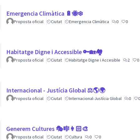
Emergencia Climàtica 🔋🐝❄️
Proposta oficial
Ciutat
Emergencia Climàtica
0
0
Habitatge Digne i Accessible 🔑🏡🏘
Proposta oficial
Ciutat
Habitatge Digne i Accesible
2
0
Internacional - Justícia Global ⚖️🌎🌍
Proposta oficial
Ciutat
Internacional-Justícia Global
0
Generem Cultures 🎭🎼👩🏻‍🎨
Proposta oficial
Ciutat
Cultura
0
0