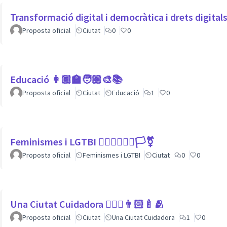
Transformació digital i democràtica i drets digita
Proposta oficial
Ciutat
0
0
Educació 👩🏾‍🏫🧑🏼‍🎨📚
Proposta oficial
Ciutat
Educació
1
0
Feminismes i LGTBI 💁🏽‍♀👩‍❤️‍👩🏳️‍⚧️
Proposta oficial
Feminismes i LGTBI
Ciutat
0
0
Una Ciutat Cuidadora 💆🏾‍♀️👨🏻‍🍼🫂
Proposta oficial
Ciutat
Una Ciutat Cuidadora
1
0