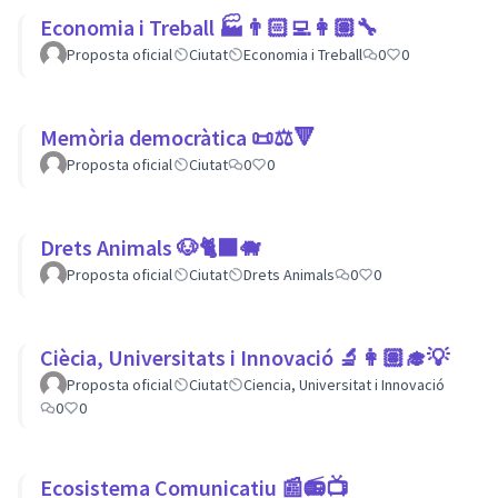
Economia i Treball 🏭👨🏻‍💻👩🏽‍🔧
Proposta oficial
Ciutat
Economia i Treball
0
0
Memòria democràtica 📜⚖️🔻
Proposta oficial
Ciutat
0
0
Drets Animals 🐶🐈‍⬛️🐗
Proposta oficial
Ciutat
Drets Animals
0
0
Ciècia, Universitats i Innovació 🔬👩🏽‍🎓💡
Proposta oficial
Ciutat
Ciencia, Universitat i Innovació
0
0
Ecosistema Comunicatiu 📰📻📺