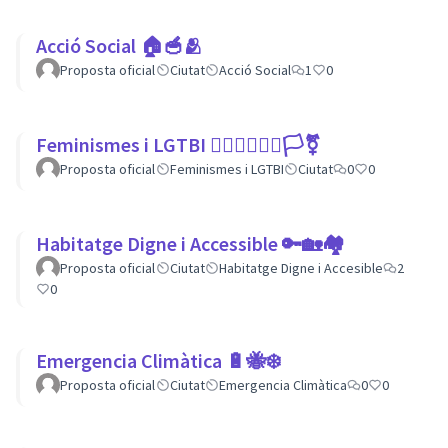
Acció Social 🏠🥣🫂
Proposta oficial
Ciutat
Acció Social
1
0
Feminismes i LGTBI 💁🏽‍♀👩‍❤️‍👩🏳️‍⚧️
Proposta oficial
Feminismes i LGTBI
Ciutat
0
0
Habitatge Digne i Accessible 🔑🏡🏘
Proposta oficial
Ciutat
Habitatge Digne i Accesible
2
0
Emergencia Climàtica 🔋🐝❄️
Proposta oficial
Ciutat
Emergencia Climàtica
0
0