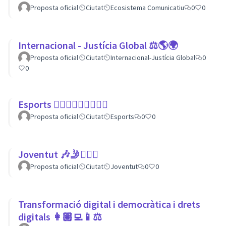
Proposta oficial
Ciutat
Ecosistema Comunicatiu
0
0
Internacional - Justícia Global ⚖️🌎🌍
Proposta oficial
Ciutat
Internacional-Justícia Global
0
0
Esports 🏃🏾‍♀⛹🏼‍♀🏄🏼‍♂
Proposta oficial
Ciutat
Esports
0
0
Joventut 🎶🤳🙇🏽‍♀
Proposta oficial
Ciutat
Joventut
0
0
Transformació digital i democràtica i drets
digitals 👩🏽‍💻📱⚖