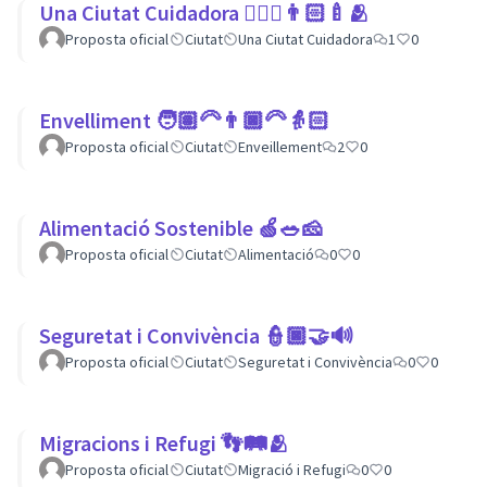
Una Ciutat Cuidadora 💆🏾‍♀️👨🏻‍🍼🫂
Proposta oficial
Ciutat
Una Ciutat Cuidadora
1
0
Envelliment 🧑🏽‍🦳👨🏿‍🦳👵🏻
Proposta oficial
Ciutat
Enveillement
2
0
Alimentació Sostenible 🍏🥗🧀
Proposta oficial
Ciutat
Alimentació
0
0
Seguretat i Convivència 👮🏿🤝🔊
Proposta oficial
Ciutat
Seguretat i Convivència
0
0
Migracions i Refugi 👣🛤🫂
Proposta oficial
Ciutat
Migració i Refugi
0
0