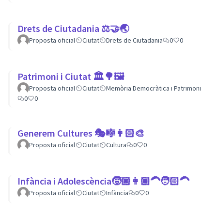
Drets de Ciutadania ⚖️🤝🌏
Proposta oficial
Ciutat
Drets de Ciutadania
0
0
Patrimoni i Ciutat 🏛🌳🖼
Proposta oficial
Ciutat
Memòria Democràtica i Patrimoni
0
0
Generem Cultures 🎭🎼👩🏻‍🎨
Proposta oficial
Ciutat
Cultura
0
0
Infància i Adolescència🧒🏼👩🏽‍🦱🧑🏻‍🦱
Proposta oficial
Ciutat
Infància
0
0