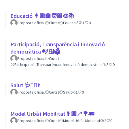
Educació 👩🏾‍🏫🧑🏼‍🎨📚
Proposta oficial
Ciutat
Educació
1
0
Participació, Transparència i Innovació
democràtica 📭🪟🗳
Proposta oficial
Ciutat
Participació, Transparència i Innovació democràtica
3
0
Salut 🩺👩‍⚕️⚕
Proposta oficial
Ciutat
Salut
1
0
Model Urbà i Mobilitat👨🏿‍🦯🌳🚃
Proposta oficial
Ciutat
Model Urbà i Mobilitat
2
0