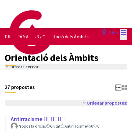
Menú
Entra
Menú 
PROGRAMA 2023
/
Orientació dels Àmbits
Orientació dels Àmbits
Filtrar i cercar
27 propostes
Ordenar propostes:
Antirracisme ✊🏾✊🏼✊🏿
Proposta oficial
Ciutat
Antirracisme
0
0