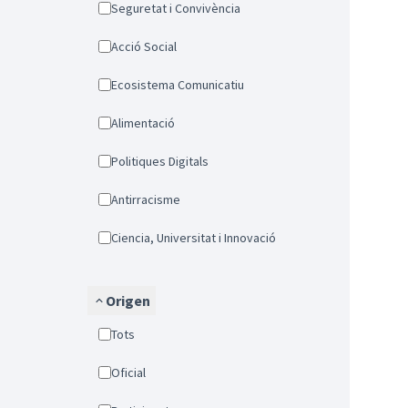
Seguretat i Convivència
Acció Social
Ecosistema Comunicatiu
Alimentació
Politiques Digitals
Antirracisme
Ciencia, Universitat i Innovació
Origen
Tots
Oficial