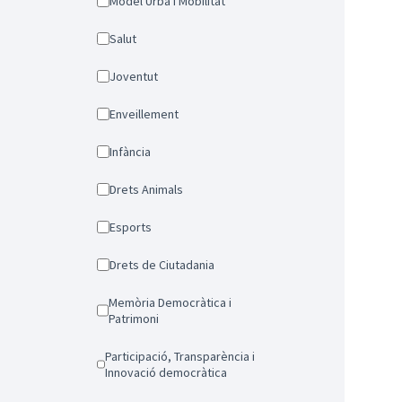
Model Urbà i Mobilitat
Salut
Joventut
Enveillement
Infància
Drets Animals
Esports
Drets de Ciutadania
Memòria Democràtica i
Patrimoni
Participació, Transparència i
Innovació democràtica