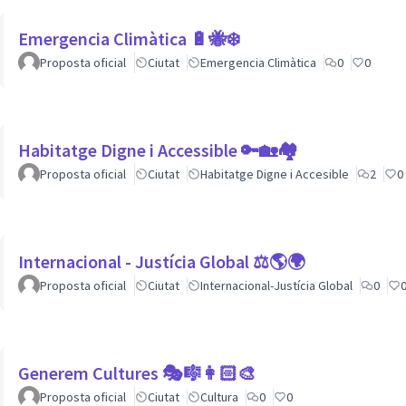
Emergencia Climàtica 🔋🐝❄️
Proposta oficial
Ciutat
Emergencia Climàtica
0
0
Habitatge Digne i Accessible 🔑🏡🏘
Proposta oficial
Ciutat
Habitatge Digne i Accesible
2
0
Internacional - Justícia Global ⚖️🌎🌍
Proposta oficial
Ciutat
Internacional-Justícia Global
0
Generem Cultures 🎭🎼👩🏻‍🎨
Proposta oficial
Ciutat
Cultura
0
0