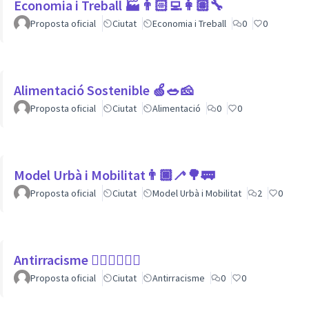
Economia i Treball 🏭👨🏻‍💻👩🏽‍🔧
Proposta oficial
Ciutat
Economia i Treball
0
0
Alimentació Sostenible 🍏🥗🧀
Proposta oficial
Ciutat
Alimentació
0
0
Model Urbà i Mobilitat👨🏿‍🦯🌳🚃
Proposta oficial
Ciutat
Model Urbà i Mobilitat
2
0
Antirracisme ✊🏾✊🏼✊🏿
Proposta oficial
Ciutat
Antirracisme
0
0