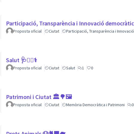
Participació, Transparència i Innovació democràti
Proposta oficial
Ciutat
Participació, Transparència i Innovac
Salut 🩺👩‍⚕️⚕
Proposta oficial
Ciutat
Salut
1
0
Patrimoni i Ciutat 🏛🌳🖼
Proposta oficial
Ciutat
Memòria Democràtica i Patrimoni
0
Drets Animals 🐶🐈‍⬛️🐗