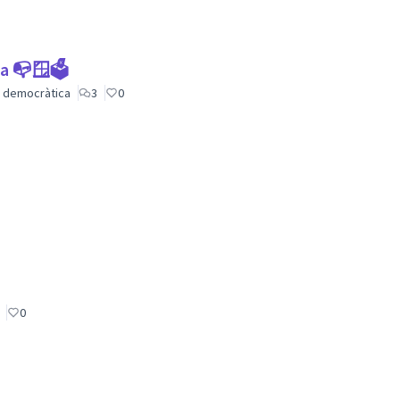
ca 📭🪟🗳
ió democràtica
3
0
0