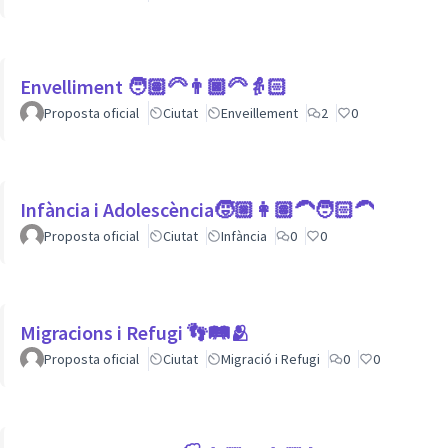
Envelliment 🧑🏽‍🦳👨🏿‍🦳👵🏻
Proposta oficial
Ciutat
Enveillement
2
0
Infància i Adolescència🧒🏼👩🏽‍🦱🧑🏻‍🦱
Proposta oficial
Ciutat
Infància
0
0
Migracions i Refugi 👣🛤🫂
Proposta oficial
Ciutat
Migració i Refugi
0
0