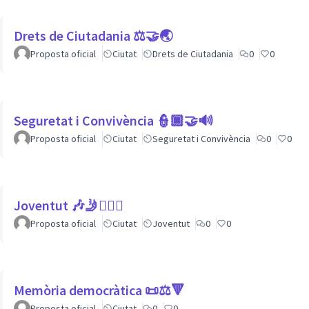
Drets de Ciutadania ⚖️🤝🌏
Proposta oficial
Ciutat
Drets de Ciutadania
0
0
Seguretat i Convivència 👮🏿🤝🔊
Proposta oficial
Ciutat
Seguretat i Convivència
0
0
Joventut 🎶🤳🙇🏽‍♀
Proposta oficial
Ciutat
Joventut
0
0
Memòria democràtica 📜⚖️🔻
Proposta oficial
Ciutat
0
0