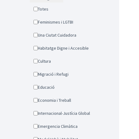
Totes
Feminismes i LGTBI
Una Ciutat Cuidadora
Habitatge Digne i Accesible
Cultura
Migració i Refugi
Educació
Economia i Treball
Internacional-Justícia Global
Emergencia Climàtica