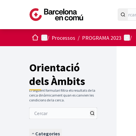
Inici
Menú principal
Menú 
/
Processos
/
PROGRAMA 2023
/
Orientació
dels Àmbits
El següent formulari filtra els resultats de la
cerca dinàmicament quan es canvien les
condicions de la cerca.
Categories