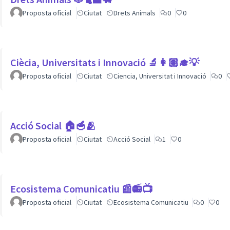
Proposta oficial
Ciutat
Drets Animals
0
0
Ciècia, Universitats i Innovació 🔬👩🏽‍🎓💡
Proposta oficial
Ciutat
Ciencia, Universitat i Innovació
0
Acció Social 🏠🥣🫂
Proposta oficial
Ciutat
Acció Social
1
0
Ecosistema Comunicatiu 📰📻📺
Proposta oficial
Ciutat
Ecosistema Comunicatiu
0
0