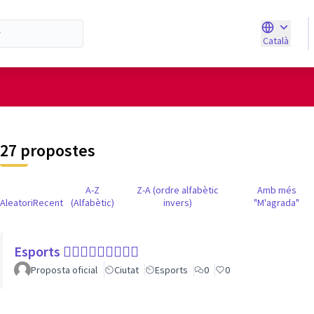
Català
Triar la ll
d'usuari
27 propostes
A-Z
Z-A (ordre alfabètic
Amb més
Aleatori
Recent
(Alfabètic)
invers)
"M'agrada"
Esports 🏃🏾‍♀⛹🏼‍♀🏄🏼‍♂
Proposta oficial
Ciutat
Esports
0
0