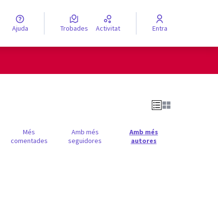
Ajuda
Trobades
Activitat
Entra
engua
Elegir el idioma
Més
Amb més
Amb més
comentades
seguidores
autores