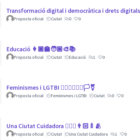
Transformació digital i democràtica i drets digita
Proposta oficial
Ciutat
0
0
Educació 👩🏾‍🏫🧑🏼‍🎨📚
Proposta oficial
Ciutat
Educació
1
0
Feminismes i LGTBI 💁🏽‍♀👩‍❤️‍👩🏳️‍⚧️
Proposta oficial
Feminismes i LGTBI
Ciutat
0
0
Una Ciutat Cuidadora 💆🏾‍♀️👨🏻‍🍼🫂
Proposta oficial
Ciutat
Una Ciutat Cuidadora
1
0