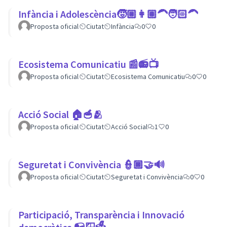
Infància i Adolescència🧒🏼👩🏽‍🦱🧑🏻‍🦱
Proposta oficial
Ciutat
Infància
0
0
Ecosistema Comunicatiu 📰📻📺
Proposta oficial
Ciutat
Ecosistema Comunicatiu
0
0
Acció Social 🏠🥣🫂
Proposta oficial
Ciutat
Acció Social
1
0
Seguretat i Convivència 👮🏿🤝🔊
Proposta oficial
Ciutat
Seguretat i Convivència
0
0
Participació, Transparència i Innovació