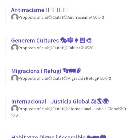
Antirracisme ✊🏾✊🏼✊🏿
Proposta oficial
Ciutat
Antirracisme
0
0
Generem Cultures 🎭🎼👩🏻‍🎨
Proposta oficial
Ciutat
Cultura
0
0
Migracions i Refugi 👣🛤🫂
Proposta oficial
Ciutat
Migració i Refugi
0
0
Internacional - Justícia Global ⚖️🌎🌍
Proposta oficial
Ciutat
Internacional-Justícia Global
0
0
Habitatge Digne i Accessible 🔑🏡🏘