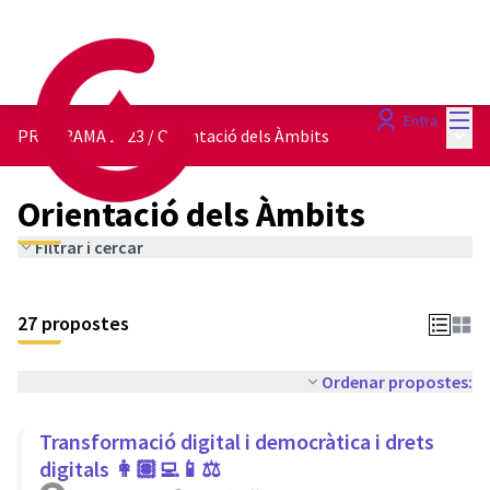
Menú
Entra
Menú 
PROGRAMA 2023
/
Orientació dels Àmbits
Orientació dels Àmbits
Filtrar i cercar
27 propostes
Ordenar propostes:
Transformació digital i democràtica i drets
digitals 👩🏽‍💻📱⚖