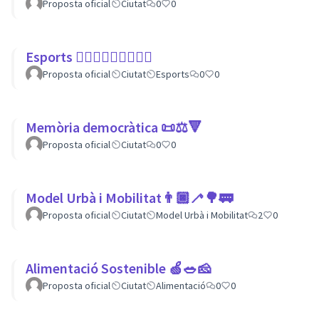
Proposta oficial
Ciutat
0
0
Esports 🏃🏾‍♀⛹🏼‍♀🏄🏼‍♂
Proposta oficial
Ciutat
Esports
0
0
Memòria democràtica 📜⚖️🔻
Proposta oficial
Ciutat
0
0
Model Urbà i Mobilitat👨🏿‍🦯🌳🚃
Proposta oficial
Ciutat
Model Urbà i Mobilitat
2
0
Alimentació Sostenible 🍏🥗🧀
Proposta oficial
Ciutat
Alimentació
0
0