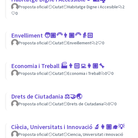
Proposta oficial
Ciutat
Habitatge Digne i Accesible
2
0
Envelliment 🧑🏽‍🦳👨🏿‍🦳👵🏻
Proposta oficial
Ciutat
Enveillement
2
0
Economia i Treball 🏭👨🏻‍💻👩🏽‍🔧
Proposta oficial
Ciutat
Economia i Treball
0
0
Drets de Ciutadania ⚖️🤝🌏
Proposta oficial
Ciutat
Drets de Ciutadania
0
0
Ciècia, Universitats i Innovació 🔬👩🏽‍🎓💡
Proposta oficial
Ciutat
Ciencia, Universitat i Innovació