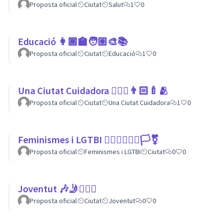
Proposta oficial
Ciutat
Salut
1
0
Educació 👩🏾‍🏫🧑🏼‍🎨📚
Proposta oficial
Ciutat
Educació
1
0
Una Ciutat Cuidadora 💆🏾‍♀️👨🏻‍🍼🫂
Proposta oficial
Ciutat
Una Ciutat Cuidadora
1
0
Feminismes i LGTBI 💁🏽‍♀👩‍❤️‍👩🏳️‍⚧️
Proposta oficial
Feminismes i LGTBI
Ciutat
0
0
Joventut 🎶🤳🙇🏽‍♀
Proposta oficial
Ciutat
Joventut
0
0