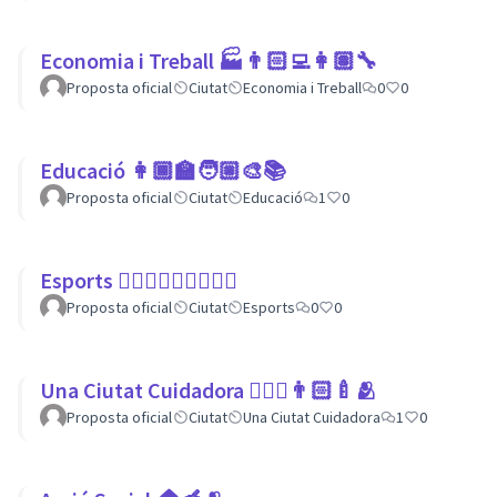
Economia i Treball 🏭👨🏻‍💻👩🏽‍🔧
Proposta oficial
Ciutat
Economia i Treball
0
0
Educació 👩🏾‍🏫🧑🏼‍🎨📚
Proposta oficial
Ciutat
Educació
1
0
Esports 🏃🏾‍♀⛹🏼‍♀🏄🏼‍♂
Proposta oficial
Ciutat
Esports
0
0
Una Ciutat Cuidadora 💆🏾‍♀️👨🏻‍🍼🫂
Proposta oficial
Ciutat
Una Ciutat Cuidadora
1
0