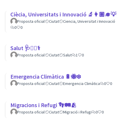
Ciècia, Universitats i Innovació 🔬👩🏽‍🎓💡
Proposta oficial
Ciutat
Ciencia, Universitat i Innovació
0
0
Salut 🩺👩‍⚕️⚕
Proposta oficial
Ciutat
Salut
1
0
Emergencia Climàtica 🔋🐝❄️
Proposta oficial
Ciutat
Emergencia Climàtica
0
0
Migracions i Refugi 👣🛤🫂
Proposta oficial
Ciutat
Migració i Refugi
0
0