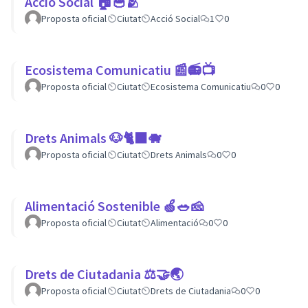
Acció Social 🏠🥣🫂
Proposta oficial
Ciutat
Acció Social
1
0
Ecosistema Comunicatiu 📰📻📺
Proposta oficial
Ciutat
Ecosistema Comunicatiu
0
0
Drets Animals 🐶🐈‍⬛️🐗
Proposta oficial
Ciutat
Drets Animals
0
0
Alimentació Sostenible 🍏🥗🧀
Proposta oficial
Ciutat
Alimentació
0
0
Drets de Ciutadania ⚖️🤝🌏
Proposta oficial
Ciutat
Drets de Ciutadania
0
0