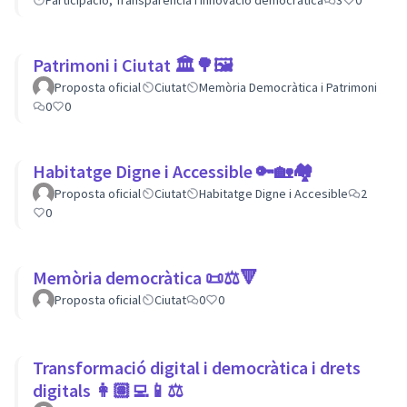
Participació, Transparència i Innovació democràtica
3
0
Patrimoni i Ciutat 🏛🌳🖼
Proposta oficial
Ciutat
Memòria Democràtica i Patrimoni
0
0
Habitatge Digne i Accessible 🔑🏡🏘
Proposta oficial
Ciutat
Habitatge Digne i Accesible
2
0
Memòria democràtica 📜⚖️🔻
Proposta oficial
Ciutat
0
0
Transformació digital i democràtica i drets
digitals 👩🏽‍💻📱⚖