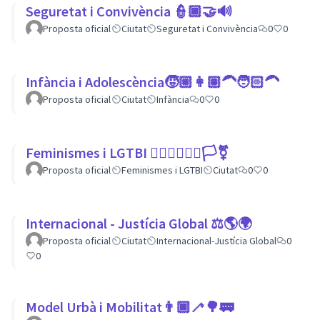
Seguretat i Convivència 👮🏿🤝🔊
Proposta oficial
Ciutat
Seguretat i Convivència
0
0
Infància i Adolescència🧒🏼👩🏽‍🦱🧑🏻‍🦱
Proposta oficial
Ciutat
Infància
0
0
Feminismes i LGTBI 💁🏽‍♀👩‍❤️‍👩🏳️‍⚧️
Proposta oficial
Feminismes i LGTBI
Ciutat
0
0
Internacional - Justícia Global ⚖️🌎🌍
Proposta oficial
Ciutat
Internacional-Justícia Global
0
0
Model Urbà i Mobilitat👨🏿‍🦯🌳🚃