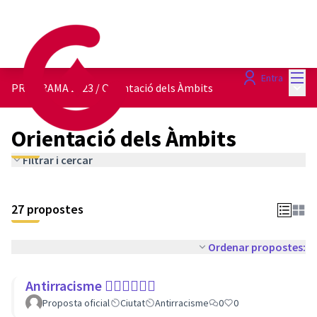
Menú
Entra
Menú 
PROGRAMA 2023
/
Orientació dels Àmbits
Orientació dels Àmbits
Filtrar i cercar
27 propostes
Ordenar propostes:
Antirracisme ✊🏾✊🏼✊🏿
Proposta oficial
Ciutat
Antirracisme
0
0