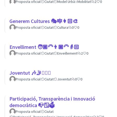
Proposta oficial
Ciutat
Model Urbà i Mobilitat
2
0
Generem Cultures 🎭🎼👩🏻‍🎨
Proposta oficial
Ciutat
Cultura
0
0
Envelliment 🧑🏽‍🦳👨🏿‍🦳👵🏻
Proposta oficial
Ciutat
Enveillement
2
0
Joventut 🎶🤳🙇🏽‍♀
Proposta oficial
Ciutat
Joventut
0
0
Participació, Transparència i Innovació
democràtica 📭🪟🗳
Proposta oficial
Ciutat