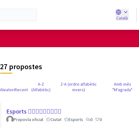
Català
Triar la ll
d'usuari
27 propostes
A-Z
Z-A (ordre alfabètic
Amb més
Aleatori
Recent
(Alfabètic)
invers)
"M'agrada"
Esports 🏃🏾‍♀⛹🏼‍♀🏄🏼‍♂
Proposta oficial
Ciutat
Esports
0
0