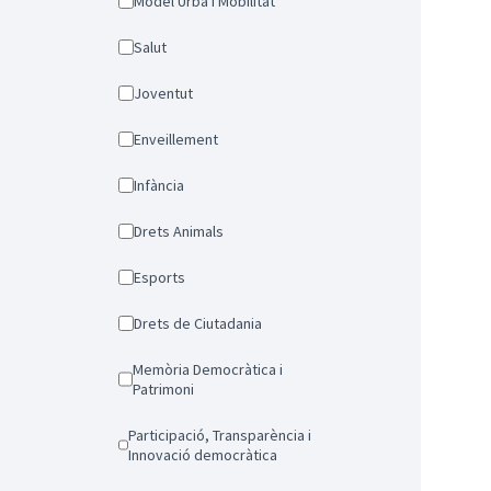
Model Urbà i Mobilitat
Salut
Joventut
Enveillement
Infància
Drets Animals
Esports
Drets de Ciutadania
Memòria Democràtica i
Patrimoni
Participació, Transparència i
Innovació democràtica