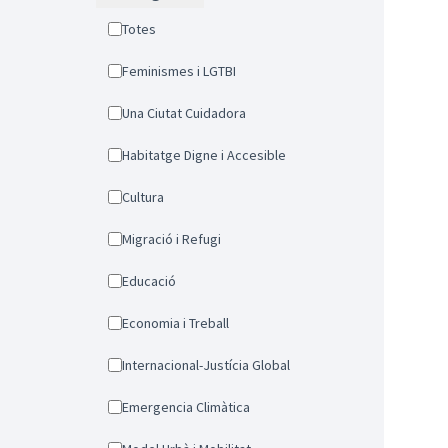
Totes
Feminismes i LGTBI
Una Ciutat Cuidadora
Habitatge Digne i Accesible
Cultura
Migració i Refugi
Educació
Economia i Treball
Internacional-Justícia Global
Emergencia Climàtica