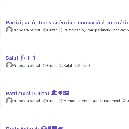
Participació, Transparència i Innovació democràti
Proposta oficial
Ciutat
Participació, Transparència i Innovac
Salut 🩺👩‍⚕️⚕
Proposta oficial
Ciutat
Salut
1
0
Patrimoni i Ciutat 🏛🌳🖼
Proposta oficial
Ciutat
Memòria Democràtica i Patrimoni
0
Drets Animals 🐶🐈‍⬛️🐗