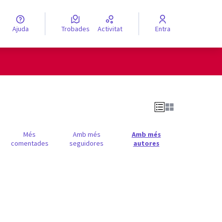
Ajuda
Trobades
Activitat
Entra
engua
Elegir el idioma
Més
Amb més
Amb més
comentades
seguidores
autores