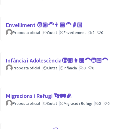
Envelliment 🧑🏽‍🦳👨🏿‍🦳👵🏻
Proposta oficial
Ciutat
Enveillement
2
0
Infància i Adolescència🧒🏼👩🏽‍🦱🧑🏻‍🦱
Proposta oficial
Ciutat
Infància
0
0
Migracions i Refugi 👣🛤🫂
Proposta oficial
Ciutat
Migració i Refugi
0
0