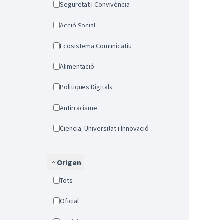
Seguretat i Convivència
Acció Social
Ecosistema Comunicatiu
Alimentació
Politiques Digitals
Antirracisme
Ciencia, Universitat i Innovació
Origen
Tots
Oficial