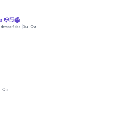
ca 📭🪟🗳
ió democràtica
3
0
0