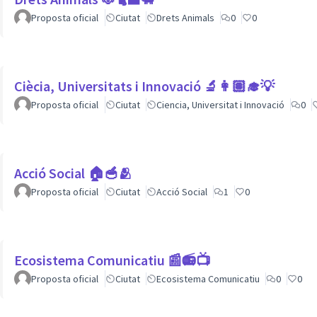
Proposta oficial
Ciutat
Drets Animals
0
0
Ciècia, Universitats i Innovació 🔬👩🏽‍🎓💡
Proposta oficial
Ciutat
Ciencia, Universitat i Innovació
0
Acció Social 🏠🥣🫂
Proposta oficial
Ciutat
Acció Social
1
0
Ecosistema Comunicatiu 📰📻📺
Proposta oficial
Ciutat
Ecosistema Comunicatiu
0
0