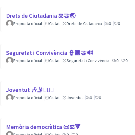
Drets de Ciutadania ⚖️🤝🌏
Proposta oficial
Ciutat
Drets de Ciutadania
0
0
Seguretat i Convivència 👮🏿🤝🔊
Proposta oficial
Ciutat
Seguretat i Convivència
0
0
Joventut 🎶🤳🙇🏽‍♀
Proposta oficial
Ciutat
Joventut
0
0
Memòria democràtica 📜⚖️🔻
Proposta oficial
Ciutat
0
0