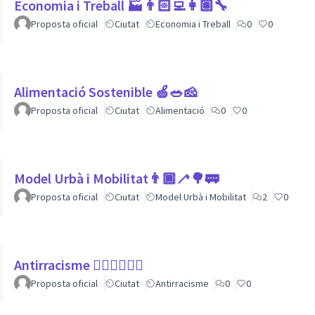
Economia i Treball 🏭👨🏻‍💻👩🏽‍🔧
Proposta oficial
Ciutat
Economia i Treball
0
0
Alimentació Sostenible 🍏🥗🧀
Proposta oficial
Ciutat
Alimentació
0
0
Model Urbà i Mobilitat👨🏿‍🦯🌳🚃
Proposta oficial
Ciutat
Model Urbà i Mobilitat
2
0
Antirracisme ✊🏾✊🏼✊🏿
Proposta oficial
Ciutat
Antirracisme
0
0