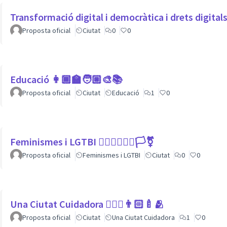
Transformació digital i democràtica i drets digita
Proposta oficial
Ciutat
0
0
Educació 👩🏾‍🏫🧑🏼‍🎨📚
Proposta oficial
Ciutat
Educació
1
0
Feminismes i LGTBI 💁🏽‍♀👩‍❤️‍👩🏳️‍⚧️
Proposta oficial
Feminismes i LGTBI
Ciutat
0
0
Una Ciutat Cuidadora 💆🏾‍♀️👨🏻‍🍼🫂
Proposta oficial
Ciutat
Una Ciutat Cuidadora
1
0