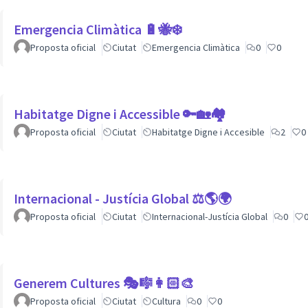
Emergencia Climàtica 🔋🐝❄️
Proposta oficial
Ciutat
Emergencia Climàtica
0
0
Habitatge Digne i Accessible 🔑🏡🏘
Proposta oficial
Ciutat
Habitatge Digne i Accesible
2
0
Internacional - Justícia Global ⚖️🌎🌍
Proposta oficial
Ciutat
Internacional-Justícia Global
0
Generem Cultures 🎭🎼👩🏻‍🎨
Proposta oficial
Ciutat
Cultura
0
0