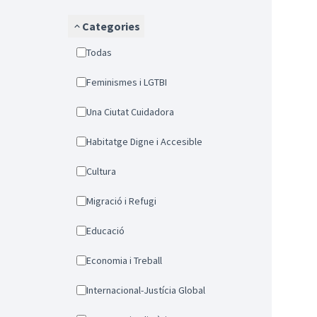
Categories
Todas
Feminismes i LGTBI
Una Ciutat Cuidadora
Habitatge Digne i Accesible
Cultura
Migració i Refugi
Educació
Economia i Treball
Internacional-Justícia Global