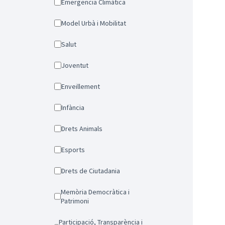
Emergencia Climàtica
Model Urbà i Mobilitat
Salut
Joventut
Enveillement
Infància
Drets Animals
Esports
Drets de Ciutadania
Memòria Democràtica i
Patrimoni
Participació, Transparència i