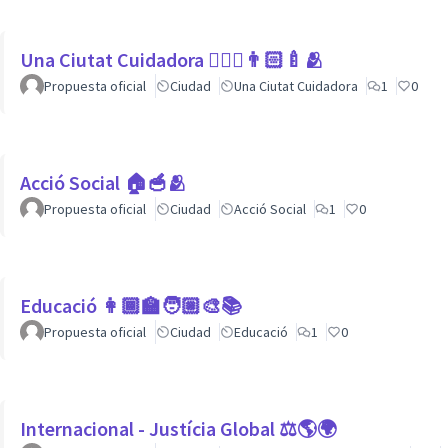
Una Ciutat Cuidadora 💆🏾‍♀️👨🏻‍🍼🫂
Propuesta oficial
Ciudad
Una Ciutat Cuidadora
1
0
Acció Social 🏠🥣🫂
Propuesta oficial
Ciudad
Acció Social
1
0
Educació 👩🏾‍🏫🧑🏼‍🎨📚
Propuesta oficial
Ciudad
Educació
1
0
Internacional - Justícia Global ⚖️🌎🌍