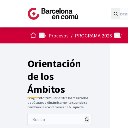
Inicio
Menú principal
Menú 
/
Procesos
/
PROGRAMA 2023
/
Orientación
de los
Ámbitos
El siguiente formulario filtra los resultados
de búsqueda dinámicamente cuando se
cambian las condiciones de búsqueda.