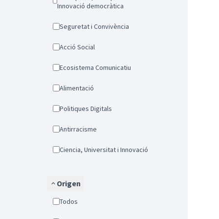
Innovació democràtica
Seguretat i Convivència
Acció Social
Ecosistema Comunicatiu
Alimentació
Politiques Digitals
Antirracisme
Ciencia, Universitat i Innovació
Origen
Todos