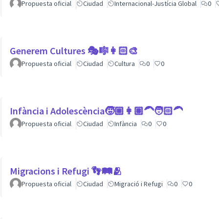
Propuesta oficial
Ciudad
Internacional-Justícia Global
0
Generem Cultures 🎭🎼👩🏻‍🎨
Propuesta oficial
Ciudad
Cultura
0
0
Infància i Adolescència🧒🏼👩🏽‍🦱🧑🏻‍🦱
Propuesta oficial
Ciudad
Infància
0
0
Migracions i Refugi 👣🛤🫂
Propuesta oficial
Ciudad
Migració i Refugi
0
0