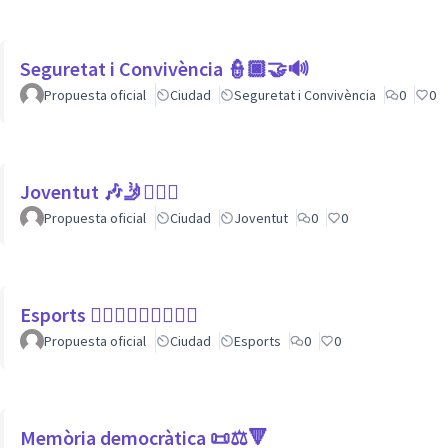
Seguretat i Convivència 👮🏿🤝🔊
Propuesta oficial
Ciudad
Seguretat i Convivència
0
0
Joventut 🎶🤳🙇🏽‍♀
Propuesta oficial
Ciudad
Joventut
0
0
Esports 🏃🏾‍♀⛹🏼‍♀🏄🏼‍♂
Propuesta oficial
Ciudad
Esports
0
0
Memòria democràtica 📜⚖️🔻