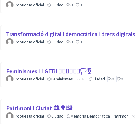
Propuesta oficial
Ciudad
0
0
Transformació digital i democràtica i drets digita
Propuesta oficial
Ciudad
0
0
Feminismes i LGTBI 💁🏽‍♀👩‍❤️‍👩🏳️‍⚧️
Propuesta oficial
Feminismes i LGTBI
Ciudad
0
0
Patrimoni i Ciutat 🏛🌳🖼
Propuesta oficial
Ciudad
Memòria Democràtica i Patrimoni