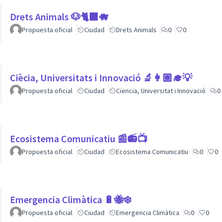
Drets Animals 🐶🐈‍⬛️🐗
Propuesta oficial
Ciudad
Drets Animals
0
0
Ciècia, Universitats i Innovació 🔬👩🏽‍🎓💡
Propuesta oficial
Ciudad
Ciencia, Universitat i Innovació
0
Ecosistema Comunicatiu 📰📻📺
Propuesta oficial
Ciudad
Ecosistema Comunicatiu
0
0
Emergencia Climàtica 🔋🐝❄️
Propuesta oficial
Ciudad
Emergencia Climàtica
0
0