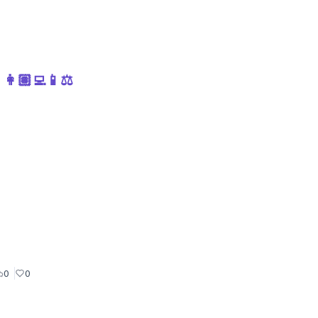
ls 👩🏽‍💻📱⚖
0
0