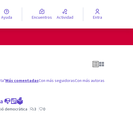
Ayuda
Encuentros
Actividad
Entra
legir el idioma
ta"
Más comentadas
Con más seguidoras
Con más autoras
ca 📭🪟🗳
ació democràtica
3
0