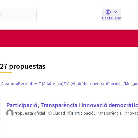
Castellano
Triar la llengua
E
de usuario
27 propuestas
Aleatorio
Reciente
A-Z (Alfabético)
Z-A (Alfabético inverso)
Con más "Me gus
Participació, Transparència i Innovació democràti
Propuesta oficial
Ciudad
Participació, Transparència i Innov