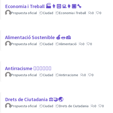
Economia i Treball 🏭👨🏻‍💻👩🏽‍🔧
Propuesta oficial
Ciudad
Economia i Treball
0
0
Alimentació Sostenible 🍏🥗🧀
Propuesta oficial
Ciudad
Alimentació
0
0
Antirracisme ✊🏾✊🏼✊🏿
Propuesta oficial
Ciudad
Antirracisme
0
0
Drets de Ciutadania ⚖️🤝🌏
Propuesta oficial
Ciudad
Drets de Ciutadania
0
0