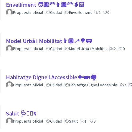
Envelliment 🧑🏽‍🦳👨🏿‍🦳👵🏻
Propuesta oficial
Ciudad
Enveillement
2
0
Model Urbà i Mobilitat👨🏿‍🦯🌳🚃
Propuesta oficial
Ciudad
Model Urbà i Mobilitat
2
0
Habitatge Digne i Accessible 🔑🏡🏘
Propuesta oficial
Ciudad
Habitatge Digne i Accesible
2
Salut 🩺👩‍⚕️⚕
Propuesta oficial
Ciudad
Salut
1
0